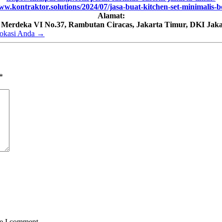
ww.kontraktor.solutions/2024/07/jasa-buat-kitchen-set-minimalis-
Alamat:
h Merdeka VI No.37, Rambutan Ciracas, Jakarta Timur, DKI Jaka
Lokasi Anda
→
*
me I comment.