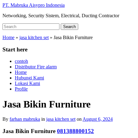
Skip
PT. Mabruka Aisypro Indonesia
to
Networking, Security Sistem, Electrical, Ducting Contractor
main
content
Search
Search
for:
Home
»
jasa kitchen set
»
Jasa Bikin Furniture
Start here
contoh
Distributor Fire alarm
Home
Hubungi Kami
Lokasi Kami
Profile
Jasa Bikin Furniture
By
farhan mabruka
in
jasa kitchen set
on
August 6, 2024
Jasa Bikin Furniture
081388800152