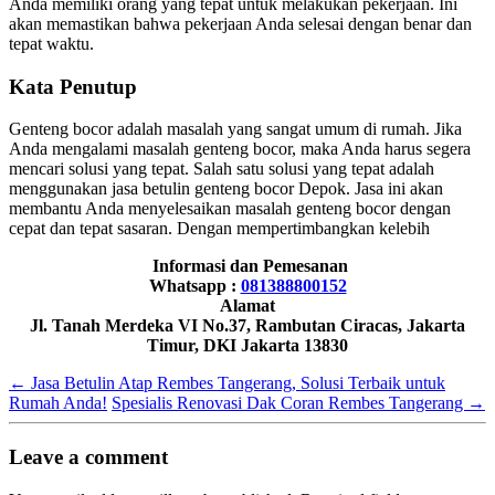
Anda memiliki orang yang tepat untuk melakukan pekerjaan. Ini
akan memastikan bahwa pekerjaan Anda selesai dengan benar dan
tepat waktu.
Kata Penutup
Genteng bocor adalah masalah yang sangat umum di rumah. Jika
Anda mengalami masalah genteng bocor, maka Anda harus segera
mencari solusi yang tepat. Salah satu solusi yang tepat adalah
menggunakan jasa betulin genteng bocor Depok. Jasa ini akan
membantu Anda menyelesaikan masalah genteng bocor dengan
cepat dan tepat sasaran. Dengan mempertimbangkan kelebih
Informasi dan Pemesanan
Whatsapp :
081388800152
Alamat
Jl. Tanah Merdeka VI No.37, Rambutan Ciracas, Jakarta
Timur, DKI Jakarta 13830
←
Jasa Betulin Atap Rembes Tangerang, Solusi Terbaik untuk
Rumah Anda!
Spesialis Renovasi Dak Coran Rembes Tangerang
→
Leave a comment