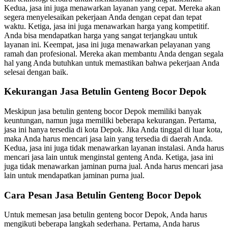
Kedua, jasa ini juga menawarkan layanan yang cepat. Mereka akan
segera menyelesaikan pekerjaan Anda dengan cepat dan tepat
waktu. Ketiga, jasa ini juga menawarkan harga yang kompetitif.
Anda bisa mendapatkan harga yang sangat terjangkau untuk
layanan ini. Keempat, jasa ini juga menawarkan pelayanan yang
ramah dan profesional. Mereka akan membantu Anda dengan segala
hal yang Anda butuhkan untuk memastikan bahwa pekerjaan Anda
selesai dengan baik.
Kekurangan Jasa Betulin Genteng Bocor Depok
Meskipun jasa betulin genteng bocor Depok memiliki banyak
keuntungan, namun juga memiliki beberapa kekurangan. Pertama,
jasa ini hanya tersedia di kota Depok. Jika Anda tinggal di luar kota,
maka Anda harus mencari jasa lain yang tersedia di daerah Anda.
Kedua, jasa ini juga tidak menawarkan layanan instalasi. Anda harus
mencari jasa lain untuk menginstal genteng Anda. Ketiga, jasa ini
juga tidak menawarkan jaminan purna jual. Anda harus mencari jasa
lain untuk mendapatkan jaminan purna jual.
Cara Pesan Jasa Betulin Genteng Bocor Depok
Untuk memesan jasa betulin genteng bocor Depok, Anda harus
mengikuti beberapa langkah sederhana. Pertama, Anda harus