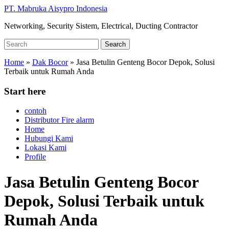
Skip
PT. Mabruka Aisypro Indonesia
to
Networking, Security Sistem, Electrical, Ducting Contractor
main
content
Search
Search
for:
Home
»
Dak Bocor
»
Jasa Betulin Genteng Bocor Depok, Solusi
Terbaik untuk Rumah Anda
Start here
contoh
Distributor Fire alarm
Home
Hubungi Kami
Lokasi Kami
Profile
Jasa Betulin Genteng Bocor
Depok, Solusi Terbaik untuk
Rumah Anda