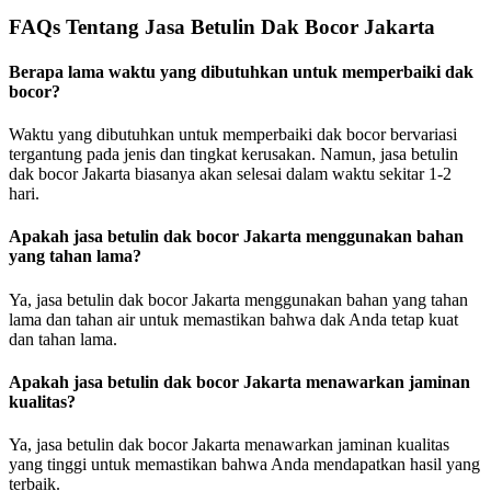
FAQs Tentang Jasa Betulin Dak Bocor Jakarta
Berapa lama waktu yang dibutuhkan untuk memperbaiki dak
bocor?
Waktu yang dibutuhkan untuk memperbaiki dak bocor bervariasi
tergantung pada jenis dan tingkat kerusakan. Namun, jasa betulin
dak bocor Jakarta biasanya akan selesai dalam waktu sekitar 1-2
hari.
Apakah jasa betulin dak bocor Jakarta menggunakan bahan
yang tahan lama?
Ya, jasa betulin dak bocor Jakarta menggunakan bahan yang tahan
lama dan tahan air untuk memastikan bahwa dak Anda tetap kuat
dan tahan lama.
Apakah jasa betulin dak bocor Jakarta menawarkan jaminan
kualitas?
Ya, jasa betulin dak bocor Jakarta menawarkan jaminan kualitas
yang tinggi untuk memastikan bahwa Anda mendapatkan hasil yang
terbaik.