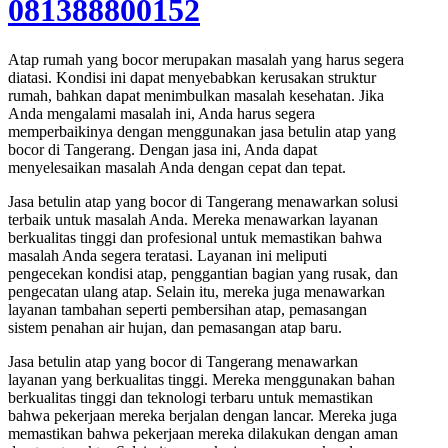
081388800152
Atap rumah yang bocor merupakan masalah yang harus segera
diatasi. Kondisi ini dapat menyebabkan kerusakan struktur
rumah, bahkan dapat menimbulkan masalah kesehatan. Jika
Anda mengalami masalah ini, Anda harus segera
memperbaikinya dengan menggunakan jasa betulin atap yang
bocor di Tangerang. Dengan jasa ini, Anda dapat
menyelesaikan masalah Anda dengan cepat dan tepat.
Jasa betulin atap yang bocor di Tangerang menawarkan solusi
terbaik untuk masalah Anda. Mereka menawarkan layanan
berkualitas tinggi dan profesional untuk memastikan bahwa
masalah Anda segera teratasi. Layanan ini meliputi
pengecekan kondisi atap, penggantian bagian yang rusak, dan
pengecatan ulang atap. Selain itu, mereka juga menawarkan
layanan tambahan seperti pembersihan atap, pemasangan
sistem penahan air hujan, dan pemasangan atap baru.
Jasa betulin atap yang bocor di Tangerang menawarkan
layanan yang berkualitas tinggi. Mereka menggunakan bahan
berkualitas tinggi dan teknologi terbaru untuk memastikan
bahwa pekerjaan mereka berjalan dengan lancar. Mereka juga
memastikan bahwa pekerjaan mereka dilakukan dengan aman