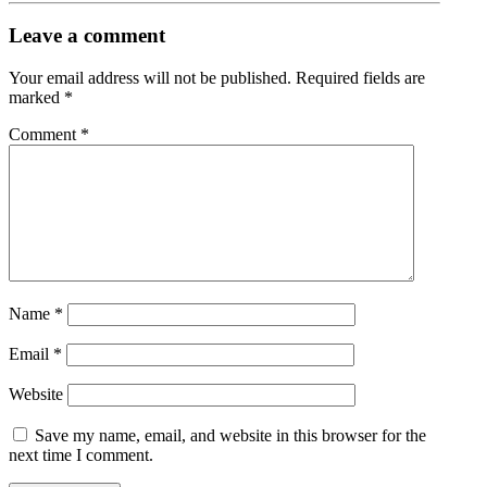
Leave a comment
Your email address will not be published.
Required fields are
marked
*
Comment
*
Name
*
Email
*
Website
Save my name, email, and website in this browser for the
next time I comment.