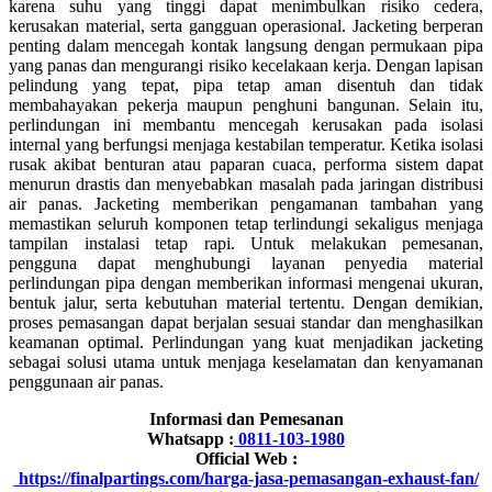
karena suhu yang tinggi dapat menimbulkan risiko cedera,
kerusakan material, serta gangguan operasional. Jacketing berperan
penting dalam mencegah kontak langsung dengan permukaan pipa
yang panas dan mengurangi risiko kecelakaan kerja. Dengan lapisan
pelindung yang tepat, pipa tetap aman disentuh dan tidak
membahayakan pekerja maupun penghuni bangunan. Selain itu,
perlindungan ini membantu mencegah kerusakan pada isolasi
internal yang berfungsi menjaga kestabilan temperatur. Ketika isolasi
rusak akibat benturan atau paparan cuaca, performa sistem dapat
menurun drastis dan menyebabkan masalah pada jaringan distribusi
air panas. Jacketing memberikan pengamanan tambahan yang
memastikan seluruh komponen tetap terlindungi sekaligus menjaga
tampilan instalasi tetap rapi. Untuk melakukan pemesanan,
pengguna dapat menghubungi layanan penyedia material
perlindungan pipa dengan memberikan informasi mengenai ukuran,
bentuk jalur, serta kebutuhan material tertentu. Dengan demikian,
proses pemasangan dapat berjalan sesuai standar dan menghasilkan
keamanan optimal. Perlindungan yang kuat menjadikan jacketing
sebagai solusi utama untuk menjaga keselamatan dan kenyamanan
penggunaan air panas.
Informasi dan Pemesanan
Whatsapp :
0811-103-1980
Official Web :
https://finalpartings.com/harga-jasa-pemasangan-exhaust-fan/