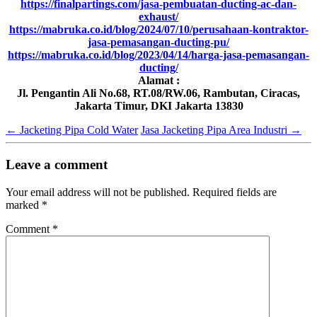
https://finalpartings.com/jasa-pembuatan-ducting-ac-dan-
exhaust/
https://mabruka.co.id/blog/2024/07/10/perusahaan-kontraktor-
jasa-pemasangan-ducting-pu/
https://mabruka.co.id/blog/2023/04/14/harga-jasa-pemasangan-
ducting/
Alamat :
Jl. Pengantin Ali No.68, RT.08/RW.06, Rambutan, Ciracas,
Jakarta Timur, DKI Jakarta 13830
←
Jacketing Pipa Cold Water
Jasa Jacketing Pipa Area Industri
→
Leave a comment
Your email address will not be published.
Required fields are
marked
*
Comment
*