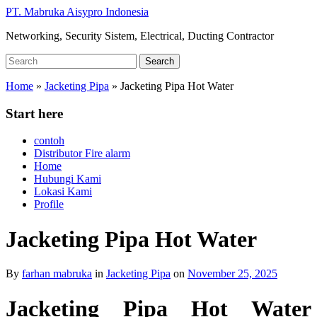
Skip
PT. Mabruka Aisypro Indonesia
to
Networking, Security Sistem, Electrical, Ducting Contractor
main
content
Search
Search
for:
Home
»
Jacketing Pipa
»
Jacketing Pipa Hot Water
Start here
contoh
Distributor Fire alarm
Home
Hubungi Kami
Lokasi Kami
Profile
Jacketing Pipa Hot Water
By
farhan mabruka
in
Jacketing Pipa
on
November 25, 2025
Jacketing Pipa Hot Water