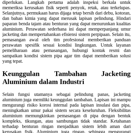
diperlukan. Langkah pertama adalah inspeksi berkala untuk
memeriksa kerusakan fisik seperti penyok, retak, atau terkelupas.
Selanjutnya, permukaan harus dijaga tetap bersih dari debu, kotoran,
dan bahan kimia yang dapat merusak lapisan pelindung. Hindari
paparan benda tajam atau benturan yang dapat menurunkan kualitas
aluminium. Perawatan sederhana ini dapat memperpanjang umur
jacketing dan mempertahankan efisiensi sistem perpipaan. Selain itu,
pemasangan awal oleh tim profesional memberikan panduan
perawatan spesifik sesuai kondisi lingkungan. Untuk layanan
pemeliharaan atau pemasangan, hubungi kontak resmi dan
sampaikan kondisi sistem pipa agar tim dapat memberikan solusi
yang tepat.
Keunggulan Tambahan Jacketing
Aluminium dalam Industri
Selain fungsi utamanya sebagai pelindung panas, jacketing
aluminium juga memiliki keunggulan tambahan. Lapisan ini mampu
mengurangi risiko korosi internal pada lapisan insulasi dan pipa,
meningkatkan umur pakai sistem secara keseluruhan. Fleksibilitas
aluminium memungkinkan pemasangan di pipa dengan bentuk
kompleks, tikungan, atau sambungan tidak standar. Ketahanan
terhadap benturan ringan menjadikan sistem lebih aman dari
kerusakan fisik. Aluminium juga ringan, sehingga mengurangi