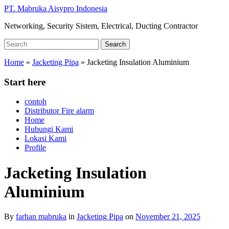
Skip
PT. Mabruka Aisypro Indonesia
to
Networking, Security Sistem, Electrical, Ducting Contractor
main
content
Search
Search
for:
Home
»
Jacketing Pipa
»
Jacketing Insulation Aluminium
Start here
contoh
Distributor Fire alarm
Home
Hubungi Kami
Lokasi Kami
Profile
Jacketing Insulation
Aluminium
By
farhan mabruka
in
Jacketing Pipa
on
November 21, 2025