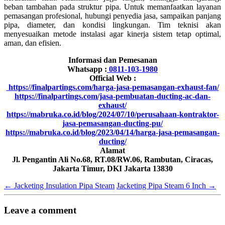
beban tambahan pada struktur pipa. Untuk memanfaatkan layanan
pemasangan profesional, hubungi penyedia jasa, sampaikan panjang
pipa, diameter, dan kondisi lingkungan. Tim teknisi akan
menyesuaikan metode instalasi agar kinerja sistem tetap optimal,
aman, dan efisien.
Informasi dan Pemesanan
Whatsapp :
0811-103-1980
Official Web :
https://finalpartings.com/harga-jasa-pemasangan-exhaust-fan/
https://finalpartings.com/jasa-pembuatan-ducting-ac-dan-
exhaust/
https://mabruka.co.id/blog/2024/07/10/perusahaan-kontraktor-
jasa-pemasangan-ducting-pu/
https://mabruka.co.id/blog/2023/04/14/harga-jasa-pemasangan-
ducting/
Alamat
Jl. Pengantin Ali No.68, RT.08/RW.06, Rambutan, Ciracas,
Jakarta Timur, DKI Jakarta 13830
←
Jacketing Insulation Pipa Steam
Jacketing Pipa Steam 6 Inch
→
Leave a comment