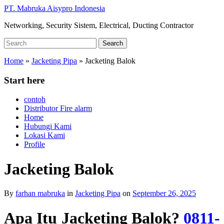
Skip
PT. Mabruka Aisypro Indonesia
to
Networking, Security Sistem, Electrical, Ducting Contractor
main
content
Search
Search
for:
Home
»
Jacketing Pipa
»
Jacketing Balok
Start here
contoh
Distributor Fire alarm
Home
Hubungi Kami
Lokasi Kami
Profile
Jacketing Balok
By
farhan mabruka
in
Jacketing Pipa
on
September 26, 2025
Apa Itu Jacketing Balok?
0811-