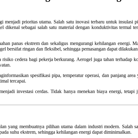
gi menjadi prioritas utama. Salah satu inovasi terbaru untuk insulasi
gel dikenal sebagai salah satu material dengan konduktivitas termal
han panas ekstrem dan sekaligus mengurangi kehilangan energi. Mate
ogel bersifat ringan dan fleksibel, sehingga pemasangan dapat dilakuka
a risiko cedera bagi pekerja berkurang. Aerogel juga tahan terhadap k
watan.
nformasikan spesifikasi pipa, temperatur operasi, dan panjang area
imal tercapai.
enjadi investasi cerdas. Tidak hanya menekan biaya energi, tetap
n yang membuatnya pilihan utama dalam industri modern. Salah sat
pada suhu ekstrem, sehingga kehilangan energi dapat diminimalkan.