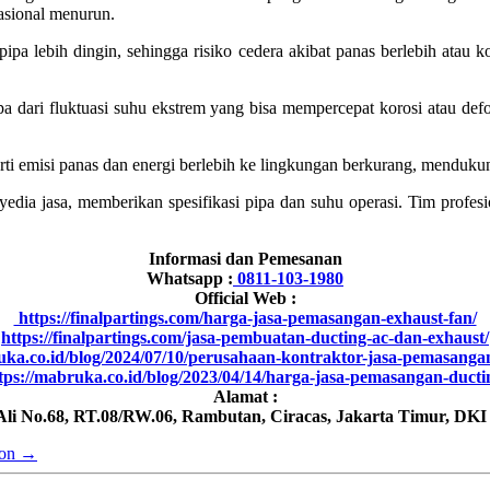
asional menurun.
pipa lebih dingin, sehingga risiko cedera akibat panas berlebih atau 
a dari fluktuasi suhu ekstrem yang bisa mempercepat korosi atau def
ti emisi panas dan energi berlebih ke lingkungan berkurang, mendukung
ia jasa, memberikan spesifikasi pipa dan suhu operasi. Tim profes
Informasi dan Pemesanan
Whatsapp :
0811-103-1980
Official Web :
https://finalpartings.com/harga-jasa-pemasangan-exhaust-fan/
https://finalpartings.com/jasa-pembuatan-ducting-ac-dan-exhaust/
uka.co.id/blog/2024/07/10/perusahaan-kontraktor-jasa-pemasanga
tps://mabruka.co.id/blog/2023/04/14/harga-jasa-pemasangan-ducti
Alamat :
 Ali No.68, RT.08/RW.06, Rambutan, Ciracas, Jakarta Timur, DKI
fon
→