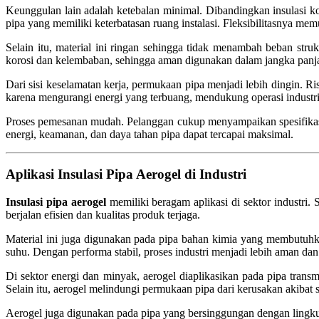
Keunggulan lain adalah ketebalan minimal. Dibandingkan insulasi ko
pipa yang memiliki keterbatasan ruang instalasi. Fleksibilitasnya mem
Selain itu, material ini ringan sehingga tidak menambah beban str
korosi dan kelembaban, sehingga aman digunakan dalam jangka panja
Dari sisi keselamatan kerja, permukaan pipa menjadi lebih dingin. R
karena mengurangi energi yang terbuang, mendukung operasi industri 
Proses pemesanan mudah. Pelanggan cukup menyampaikan spesifikasi
energi, keamanan, dan daya tahan pipa dapat tercapai maksimal.
Aplikasi Insulasi Pipa Aerogel di Industri
Insulasi pipa aerogel
memiliki beragam aplikasi di sektor industri.
berjalan efisien dan kualitas produk terjaga.
Material ini juga digunakan pada pipa bahan kimia yang membutuhkan
suhu. Dengan performa stabil, proses industri menjadi lebih aman dan
Di sektor energi dan minyak, aerogel diaplikasikan pada pipa transm
Selain itu, aerogel melindungi permukaan pipa dari kerusakan akibat 
Aerogel juga digunakan pada pipa yang bersinggungan dengan lingkun