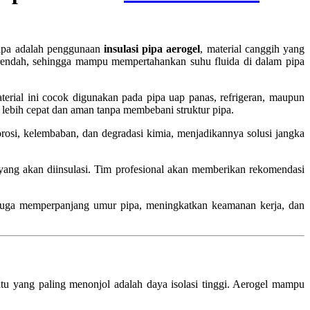
 pipa adalah penggunaan
insulasi pipa aerogel
, material canggih yang
 terendah, sehingga mampu mempertahankan suhu fluida di dalam pipa
rial ini cocok digunakan pada pipa uap panas, refrigeran, maupun
n lebih cepat dan aman tanpa membebani struktur pipa.
orosi, kelembaban, dan degradasi kimia, menjadikannya solusi jangka
 yang akan diinsulasi. Tim profesional akan memberikan rekomendasi
i juga memperpanjang umur pipa, meningkatkan keamanan kerja, dan
u yang paling menonjol adalah daya isolasi tinggi. Aerogel mampu