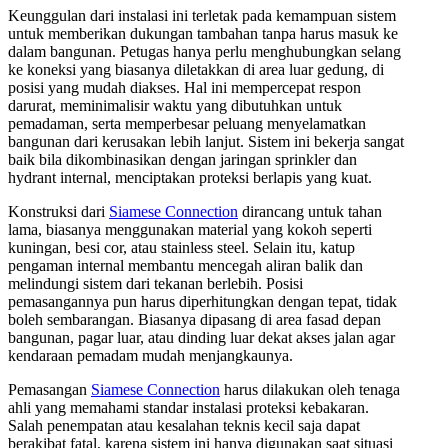
Keunggulan dari instalasi ini terletak pada kemampuan sistem
untuk memberikan dukungan tambahan tanpa harus masuk ke
dalam bangunan. Petugas hanya perlu menghubungkan selang
ke koneksi yang biasanya diletakkan di area luar gedung, di
posisi yang mudah diakses. Hal ini mempercepat respon
darurat, meminimalisir waktu yang dibutuhkan untuk
pemadaman, serta memperbesar peluang menyelamatkan
bangunan dari kerusakan lebih lanjut. Sistem ini bekerja sangat
baik bila dikombinasikan dengan jaringan sprinkler dan
hydrant internal, menciptakan proteksi berlapis yang kuat.
Konstruksi dari
Siamese Connection
dirancang untuk tahan
lama, biasanya menggunakan material yang kokoh seperti
kuningan, besi cor, atau stainless steel. Selain itu, katup
pengaman internal membantu mencegah aliran balik dan
melindungi sistem dari tekanan berlebih. Posisi
pemasangannya pun harus diperhitungkan dengan tepat, tidak
boleh sembarangan. Biasanya dipasang di area fasad depan
bangunan, pagar luar, atau dinding luar dekat akses jalan agar
kendaraan pemadam mudah menjangkaunya.
Pemasangan
Siamese Connection
harus dilakukan oleh tenaga
ahli yang memahami standar instalasi proteksi kebakaran.
Salah penempatan atau kesalahan teknis kecil saja dapat
berakibat fatal, karena sistem ini hanya digunakan saat situasi