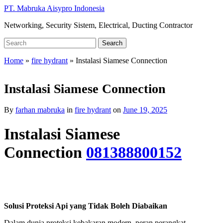
Skip
PT. Mabruka Aisypro Indonesia
to
Networking, Security Sistem, Electrical, Ducting Contractor
main
content
Search
Search
for:
Home
»
fire hydrant
»
Instalasi Siamese Connection
Instalasi Siamese Connection
By
farhan mabruka
in
fire hydrant
on
June 19, 2025
Instalasi Siamese
Connection
081388800152
Solusi Proteksi Api yang Tidak Boleh Diabaikan
Dalam dunia proteksi kebakaran modern, peran perangkat