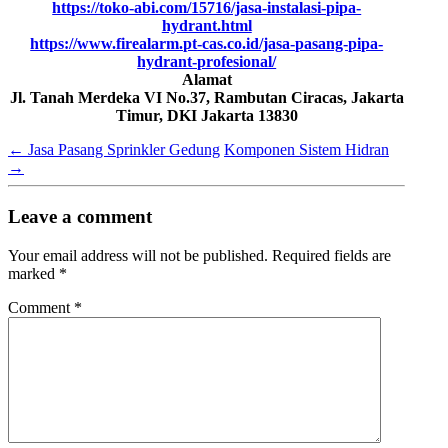
https://toko-abi.com/15716/jasa-instalasi-pipa-
hydrant.html
https://www.firealarm.pt-cas.co.id/jasa-pasang-pipa-
hydrant-profesional/
Alamat
Jl. Tanah Merdeka VI No.37, Rambutan Ciracas, Jakarta
Timur, DKI Jakarta 13830
←
Jasa Pasang Sprinkler Gedung
Komponen Sistem Hidran
→
Leave a comment
Your email address will not be published.
Required fields are
marked
*
Comment
*