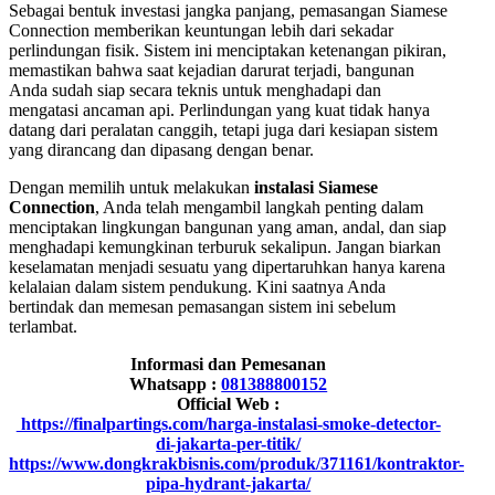
Sebagai bentuk investasi jangka panjang, pemasangan Siamese
Connection memberikan keuntungan lebih dari sekadar
perlindungan fisik. Sistem ini menciptakan ketenangan pikiran,
memastikan bahwa saat kejadian darurat terjadi, bangunan
Anda sudah siap secara teknis untuk menghadapi dan
mengatasi ancaman api. Perlindungan yang kuat tidak hanya
datang dari peralatan canggih, tetapi juga dari kesiapan sistem
yang dirancang dan dipasang dengan benar.
Dengan memilih untuk melakukan
instalasi Siamese
Connection
, Anda telah mengambil langkah penting dalam
menciptakan lingkungan bangunan yang aman, andal, dan siap
menghadapi kemungkinan terburuk sekalipun. Jangan biarkan
keselamatan menjadi sesuatu yang dipertaruhkan hanya karena
kelalaian dalam sistem pendukung. Kini saatnya Anda
bertindak dan memesan pemasangan sistem ini sebelum
terlambat.
Informasi dan Pemesanan
Whatsapp :
081388800152
Official Web :
https://finalpartings.com/harga-instalasi-smoke-detector-
di-jakarta-per-titik/
https://www.dongkrakbisnis.com/produk/371161/kontraktor-
pipa-hydrant-jakarta/