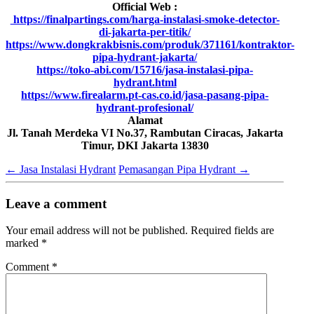
Official Web :
https://finalpartings.com/harga-instalasi-smoke-detector-
di-jakarta-per-titik/
https://www.dongkrakbisnis.com/produk/371161/kontraktor-
pipa-hydrant-jakarta/
https://toko-abi.com/15716/jasa-instalasi-pipa-
hydrant.html
https://www.firealarm.pt-cas.co.id/jasa-pasang-pipa-
hydrant-profesional/
Alamat
Jl. Tanah Merdeka VI No.37, Rambutan Ciracas, Jakarta
Timur, DKI Jakarta 13830
←
Jasa Instalasi Hydrant
Pemasangan Pipa Hydrant
→
Leave a comment
Your email address will not be published.
Required fields are
marked
*
Comment
*