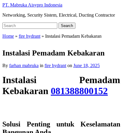
Skip
PT. Mabruka Aisypro Indonesia
to
Networking, Security Sistem, Electrical, Ducting Contractor
main
content
Search
Search
for:
Home
»
fire hydrant
»
Instalasi Pemadam Kebakaran
Instalasi Pemadam Kebakaran
By
farhan mabruka
in
fire hydrant
on
June 18, 2025
Instalasi Pemadam
Kebakaran
081388800152
Solusi Penting untuk Keselamatan
Bangunan Anda