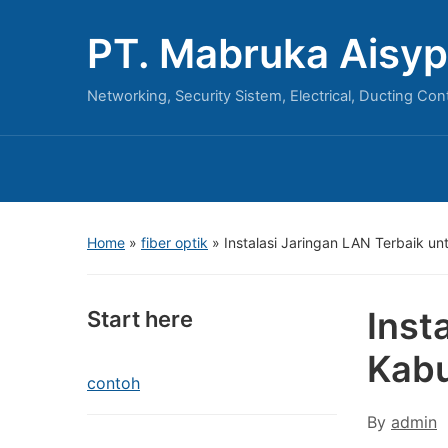
PT. Mabruka Aisyp
Networking, Security Sistem, Electrical, Ducting Con
Home
»
fiber optik
»
Instalasi Jaringan LAN Terbaik u
Inst
Start here
Kab
contoh
By
admin