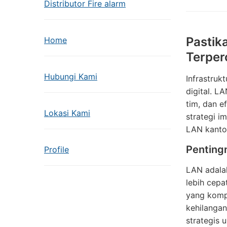
Distributor Fire alarm
Pastik
Home
Terper
Hubungi Kami
Infrastru
digital. L
tim, dan e
Lokasi Kami
strategi i
LAN kantor
Penting
Profile
LAN adalah
lebih cepa
yang kompe
kehilangan
strategis 