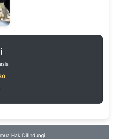
i
esia
80
0
mua Hak Dilindungi.