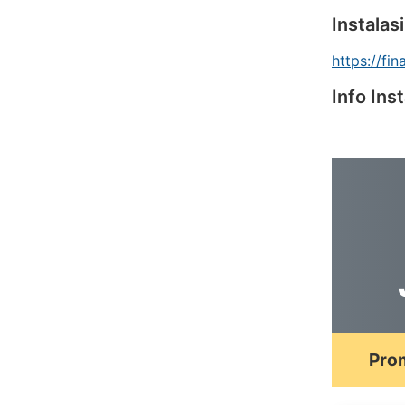
Instalas
https://fin
Info Ins
Prom