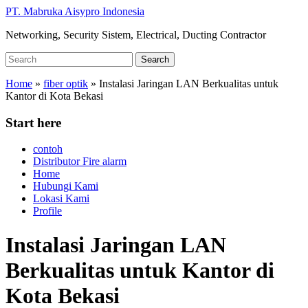
Skip
PT. Mabruka Aisypro Indonesia
to
Networking, Security Sistem, Electrical, Ducting Contractor
main
content
Search
Search
for:
Home
»
fiber optik
»
Instalasi Jaringan LAN Berkualitas untuk
Kantor di Kota Bekasi
Start here
contoh
Distributor Fire alarm
Home
Hubungi Kami
Lokasi Kami
Profile
Instalasi Jaringan LAN
Berkualitas untuk Kantor di
Kota Bekasi