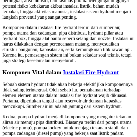
bertingkat, area industri, dan fasilitas publik. Mengingat tingginya
potensi risiko kebakaran akibat instalasi listrik, bahan mudah
terbakar, hingga aktivitas manusia, instalasi sistem hydrant menjadi
langkah preventif yang sangat penting.
Komponen dalam instalasi fire hydrant terdiri dari sumber air,
pompa utama dan cadangan, pipa distribusi, hydrant pillar atau
hydrant box, hingga alat bantu seperti selang dan nozzle. Instalasi ini
harus dilakukan dengan perencanaan matang, menyesuaikan
struktur bangunan, kapasitas air, serta kemungkinan titik rawan api.
Karena itu, pemasangan sistem ini bukan sekadar soal teknis, tetapi
juga strategi keselamatan menyeluruh.
Komponen Vital dalam
Instalasi Fire Hydrant
Sebuah sistem hydrant tidak akan bekerja efektif jika komponennya
tidak saling terintegrasi. Oleh sebab itu, pemahaman terhadap
elemen-elemen utama dalam instalasi fire hydrant wajib dikuasai.
Pertama, diperlukan tangki atau reservoir air dengan kapasitas
mencukupi. Sumber air ini adalah jantung dari sistem hydrant.
Kedua, pompa hydrant menjadi komponen yang mengatur tekanan
aliran air menuju pipa distribusi. Biasanya terdiri dari pompa utama
(electric pump), pompa jockey untuk menjaga tekanan stabil, dan
pompa cadangan (diesel pump) yang bekerja saat listrik padam.