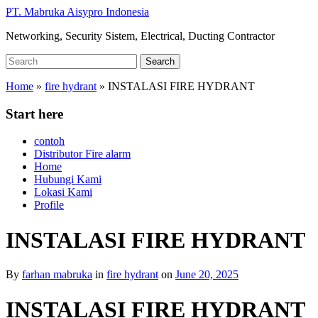
Skip
PT. Mabruka Aisypro Indonesia
to
Networking, Security Sistem, Electrical, Ducting Contractor
main
content
Search
Search
for:
Home
»
fire hydrant
»
INSTALASI FIRE HYDRANT
Start here
contoh
Distributor Fire alarm
Home
Hubungi Kami
Lokasi Kami
Profile
INSTALASI FIRE HYDRANT
By
farhan mabruka
in
fire hydrant
on
June 20, 2025
INSTALASI FIRE HYDRANT