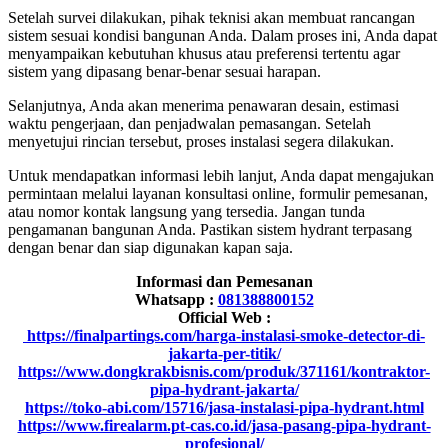
Setelah survei dilakukan, pihak teknisi akan membuat rancangan
sistem sesuai kondisi bangunan Anda. Dalam proses ini, Anda dapat
menyampaikan kebutuhan khusus atau preferensi tertentu agar
sistem yang dipasang benar-benar sesuai harapan.
Selanjutnya, Anda akan menerima penawaran desain, estimasi
waktu pengerjaan, dan penjadwalan pemasangan. Setelah
menyetujui rincian tersebut, proses instalasi segera dilakukan.
Untuk mendapatkan informasi lebih lanjut, Anda dapat mengajukan
permintaan melalui layanan konsultasi online, formulir pemesanan,
atau nomor kontak langsung yang tersedia. Jangan tunda
pengamanan bangunan Anda. Pastikan sistem hydrant terpasang
dengan benar dan siap digunakan kapan saja.
Informasi dan Pemesanan
Whatsapp :
081388800152
Official Web :
https://finalpartings.com/harga-instalasi-smoke-detector-di-
jakarta-per-titik/
https://www.dongkrakbisnis.com/produk/371161/kontraktor-
pipa-hydrant-jakarta/
https://toko-abi.com/15716/jasa-instalasi-pipa-hydrant.html
https://www.firealarm.pt-cas.co.id/jasa-pasang-pipa-hydrant-
profesional/