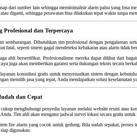
sap dari sumber lain sehingga meminimalisir alarm palsu yang bisa me
atau diganti, sehingga perawatan bisa dilakukan tepat waktu tanpa me
g Profesional dan Terpercaya
kan sembarangan. Dibutuhkan tim profesional dengan pengalaman sert
at fatal, seperti sistem gagal mendeteksi kebakaran atau alarm tidak be
enaga ahli bersertifikat. Profesionalisme mereka dapat dilihat dari ba
rcaya juga akan memberikan garansi serta dukungan teknis secara berkal
iakan layanan konsultasi gratis untuk menyesuaikan sistem dengan keb
engan memilih jasa yang tepat, Anda mendapatkan solusi keselamatan ya
 Mudah dan Cepat
 cukup menghubungi penyedia layanan melalui website resmi atau kon
Anda. Tim ahli akan mengatur jadwal survei lokasi secara gratis untuk
em fire alarm yang cocok untuk gedung. Bila sudah sepakat, proses in
siap digunakan.