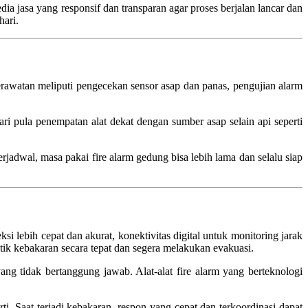
ia jasa yang responsif dan transparan agar proses berjalan lancar dan
hari.
Perawatan meliputi pengecekan sensor asap dan panas, pengujian alarm
dari pula penempatan alat dekat dengan sumber asap selain api seperti
dwal, masa pakai fire alarm gedung bisa lebih lama dan selalu siap
lebih cepat dan akurat, konektivitas digital untuk monitoring jarak
itik kebakaran secara tepat dan segera melakukan evakuasi.
ng tidak bertanggung jawab. Alat-alat fire alarm yang berteknologi
. Saat terjadi kebakaran, respon yang cepat dan terkoordinasi dapat