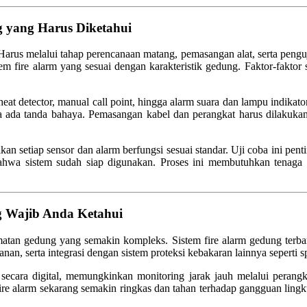
g yang Harus Diketahui
. Harus melalui tahap perencanaan matang, pemasangan alat, serta pengu
m fire alarm yang sesuai dengan karakteristik gedung. Faktor-faktor sep
heat detector, manual call point, hingga alarm suara dan lampu indika
la ada tanda bahaya. Pemasangan kabel dan perangkat harus dilakuk
n setiap sensor dan alarm berfungsi sesuai standar. Uji coba ini pent
 bahwa sistem sudah siap digunakan. Proses ini membutuhkan tenaga 
g Wajib Anda Ketahui
atan gedung yang semakin kompleks. Sistem fire alarm gedung terbar
anan, serta integrasi dengan sistem proteksi kebakaran lainnya seperti s
secara digital, memungkinkan monitoring jarak jauh melalui peran
t fire alarm sekarang semakin ringkas dan tahan terhadap gangguan lin