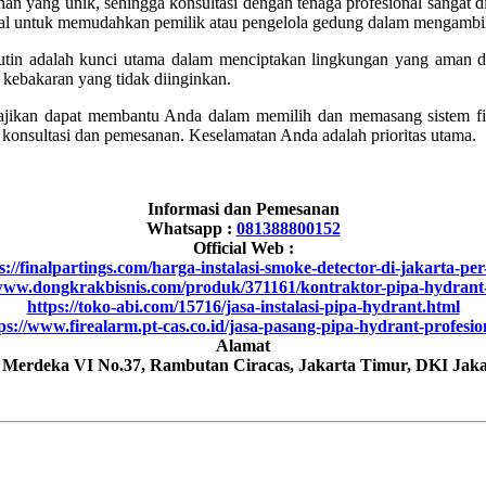
han yang unik, sehingga konsultasi dengan tenaga profesional sangat d
awal untuk memudahkan pemilik atau pengelola gedung dalam mengambil
 rutin adalah kunci utama dalam menciptakan lingkungan yang aman 
 kebakaran yang tidak diinginkan.
isajikan dapat membantu Anda dalam memilih dan memasang sistem fir
k konsultasi dan pemesanan. Keselamatan Anda adalah prioritas utama.
Informasi dan Pemesanan
Whatsapp :
081388800152
Official Web :
://finalpartings.com/harga-instalasi-smoke-detector-di-jakarta-per-
/www.dongkrakbisnis.com/produk/371161/kontraktor-pipa-hydrant-
https://toko-abi.com/15716/jasa-instalasi-pipa-hydrant.html
ps://www.firealarm.pt-cas.co.id/jasa-pasang-pipa-hydrant-profesio
Alamat
h Merdeka VI No.37, Rambutan Ciracas, Jakarta Timur, DKI Jaka