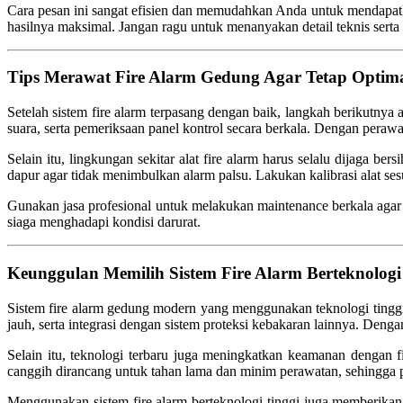
Cara pesan ini sangat efisien dan memudahkan Anda untuk mendapatkan 
hasilnya maksimal. Jangan ragu untuk menanyakan detail teknis serta 
Tips Merawat Fire Alarm Gedung Agar Tetap Opti
Setelah sistem fire alarm terpasang dengan baik, langkah berikutnya
suara, serta pemeriksaan panel kontrol secara berkala. Dengan perawat
Selain itu, lingkungan sekitar alat fire alarm harus selalu dijaga b
dapur agar tidak menimbulkan alarm palsu. Lakukan kalibrasi alat ses
Gunakan jasa profesional untuk melakukan maintenance berkala agar
siaga menghadapi kondisi darurat.
Keunggulan Memilih Sistem Fire Alarm Berteknologi
Sistem fire alarm gedung modern yang menggunakan teknologi tinggi 
jauh, serta integrasi dengan sistem proteksi kebakaran lainnya. Deng
Selain itu, teknologi terbaru juga meningkatkan keamanan dengan f
canggih dirancang untuk tahan lama dan minim perawatan, sehingga pe
Menggunakan sistem fire alarm berteknologi tinggi juga memberikan 