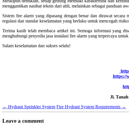
Meskipun demikian, setiap gedung memiliki karakteristik dan kebutu
menggantikan nasihat teknis dari ahli, melainkan sebagai panduan 
Sistem fire alarm yang dipasang dengan benar dan dirawat secara
regulasi dan standar keselamatan yang berlaku untuk mencegah risiko
Terima kasih telah membaca artikel ini. Semoga informasi yang d
menghubungi penyedia jasa instalasi fire alarm yang terpercaya untu
Salam keselamatan dan sukses selalu!
https
https:/
htt
Jl. Tana
←
Hydrant Sprinkler System
Fire Hydrant System Requirements
→
Leave a comment