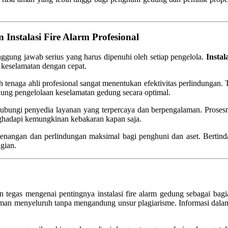
nstalasi Fire Alarm Profesional
gung jawab serius yang harus dipenuhi oleh setiap pengelola.
Instal
 keselamatan dengan cepat.
leh tenaga ahli profesional sangat menentukan efektivitas perlindunga
kung pengelolaan keselamatan gedung secara optimal.
ubungi penyedia layanan yang terpercaya dan berpengalaman. Prosesny
enghadapi kemungkinan kebakaran kapan saja.
etenangan dan perlindungan maksimal bagi penghuni dan aset. Bertin
ugian.
n tegas mengenai pentingnya instalasi fire alarm gedung sebagai bagia
n menyeluruh tanpa mengandung unsur plagiarisme. Informasi dalam ar