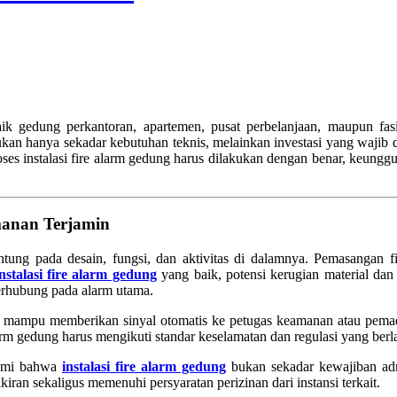
ik gedung perkantoran, apartemen, pusat perbelanjaan, maupun fas
kan hanya sekadar kebutuhan teknis, melainkan investasi yang wajib
 instalasi fire alarm gedung harus dilakukan dengan benar, keunggula
manan Terjamin
ntung pada desain, fungsi, dan aktivitas di dalamnya. Pemasangan 
instalasi fire alarm gedung
yang baik, potensi kerugian material dan 
erhubung pada alarm utama.
ng mampu memberikan sinyal otomatis ke petugas keamanan atau pem
e alarm gedung harus mengikuti standar keselamatan dan regulasi yang ber
ahami bahwa
instalasi fire alarm gedung
bukan sekadar kewajiban admi
iran sekaligus memenuhi persyaratan perizinan dari instansi terkait.