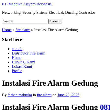
Skip
PT. Mabruka Aisypro Indonesia
to
Networking, Security Sistem, Electrical, Ducting Contractor
main
content
Search
Search
for:
Home
»
fire alarm
»
Instalasi Fire Alarm Gedung
Start here
contoh
Distributor Fire alarm
Home
Hubungi Kami
Lokasi Kami
Profile
Instalasi Fire Alarm Gedung
By
farhan mabruka
in
fire alarm
on
June 20, 2025
Instalasi Fire Alarm Gedung
08