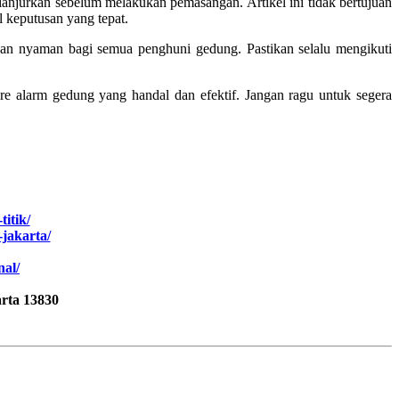
ianjurkan sebelum melakukan pemasangan. Artikel ini tidak bertujuan
 keputusan yang tepat.
dan nyaman bagi semua penghuni gedung. Pastikan selalu mengikuti
e alarm gedung yang handal dan efektif. Jangan ragu untuk segera
titik/
jakarta/
nal/
rta 13830