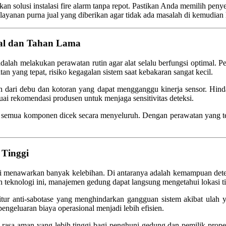
solusi instalasi fire alarm tanpa repot. Pastikan Anda memilih penyed
layanan purna jual yang diberikan agar tidak ada masalah di kemudian 
mal dan Tahan Lama
 adalah melakukan perawatan rutin agar alat selalu berfungsi optimal. 
an yang tepat, risiko kegagalan sistem saat kebakaran sangat kecil.
ersih dari debu dan kotoran yang dapat mengganggu kinerja sensor. Hin
uai rekomendasi produsen untuk menjaga sensitivitas deteksi.
 semua komponen dicek secara menyeluruh. Dengan perawatan yang terja
 Tinggi
menawarkan banyak kelebihan. Di antaranya adalah kemampuan deteksi 
an teknologi ini, manajemen gedung dapat langsung mengetahui lokasi t
itur anti-sabotase yang menghindarkan gangguan sistem akibat ulah ya
ngeluaran biaya operasional menjadi lebih efisien.
rasa aman yang lebih tinggi bagi penghuni gedung dan pemilik properti