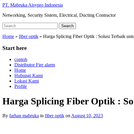
Skip
PT. Mabruka Aisypro Indonesia
to
Networking, Security Sistem, Electrical, Ducting Contractor
main
content
Search
Search
for:
Home
»
fiber optik
»
Harga Splicing Fiber Optik : Solusi Terbaik un
Start here
contoh
Distributor Fire alarm
Home
Hubungi Kami
Lokasi Kami
Profile
Harga Splicing Fiber Optik : S
By
farhan mabruka
in
fiber optik
on
August 10, 2023