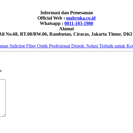
Informasi dan Pemesanan
Official Web :
mabruka.co.id
Whatsapp :
0811-103-1980
Alamat
 Ali No.68, RT.08/RW.06, Rambutan, Ciracas, Jakarta Timur, DKI
nan Splicing Fiber Optik Profesional Depok: Solusi Terbaik untuk Ko
*