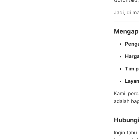
Gorontalo,
Jadi, di 
Mengapa
Penga
Harga
Tim p
Layan
Kami perc
adalah bag
Hubungi
Ingin tahu