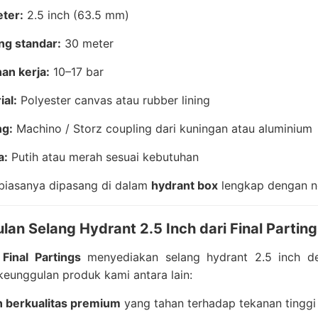
ter:
2.5 inch (63.5 mm)
ng standar:
30 meter
an kerja:
10–17 bar
ial:
Polyester canvas atau rubber lining
ng:
Machino / Storz coupling dari kuningan atau aluminium
a:
Putih atau merah sesuai kebutuhan
 biasanya dipasang di dalam
hydrant box
lengkap dengan n
an Selang Hydrant 2.5 Inch dari Final Partin
i
Final Partings
menyediakan selang hydrant 2.5 inch den
eunggulan produk kami antara lain:
 berkualitas premium
yang tahan terhadap tekanan tinggi