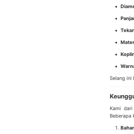
Diame
Panja
Tekan
Mater
Kopli
Warn
Selang ini
Keunggul
Kami dar
Beberapa k
Bahan