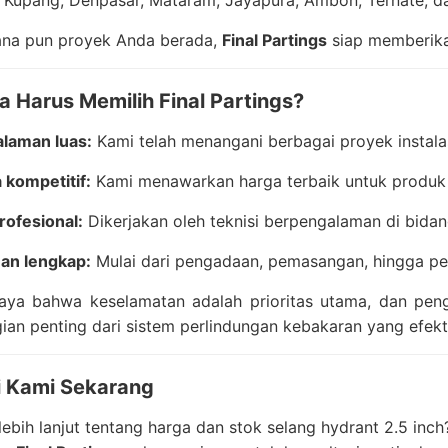
 Kupang, Denpasar, Mataram, Jayapura, Ambon, Ternate, dan
mana pun proyek Anda berada,
Final Partings
siap memberikan
 Harus Memilih Final Partings?
laman luas:
Kami telah menangani berbagai proyek instalas
 kompetitif:
Kami menawarkan harga terbaik untuk produk b
rofesional:
Dikerjakan oleh teknisi berpengalaman di bidang
an lengkap:
Mulai dari pengadaan, pemasangan, hingga pe
aya bahwa keselamatan adalah prioritas utama, dan pe
ian penting dari sistem perlindungan kebakaran yang efekti
 Kami Sekarang
 lebih lanjut tentang harga dan stok selang hydrant 2.5 inch