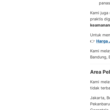
panas,
Kami juga
praktis di
keamanan
Untuk mend
👉
Harga 
Kami melay
Bandung, B
Area Pe
Kami mela
tidak terb
Jakarta, 
Pekanbaru