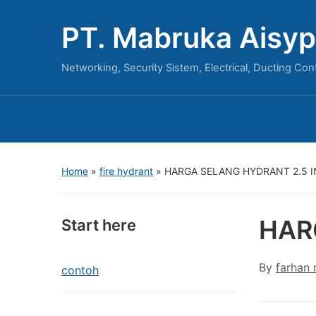
PT. Mabruka Aisyp
Networking, Security Sistem, Electrical, Ducting Con
Home
»
fire hydrant
»
HARGA SELANG HYDRANT 2.5 
HAR
Start here
By
farhan
contoh