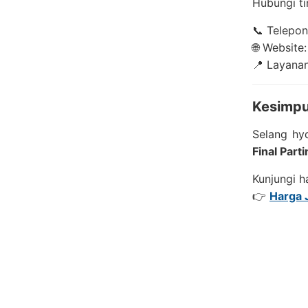
Hubungi t
📞 Telepo
🌐 Website
📍 Layanan
Kesimpu
Selang hy
Final Part
Kunjungi h
👉
Harga 