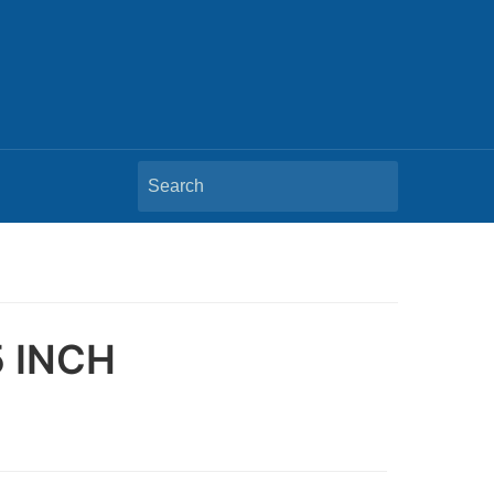
Search
for:
 INCH