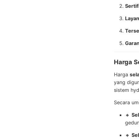
Sertif
Layan
Terse
Garan
Harga S
Harga
sel
yang digun
sistem hyd
Secara umu
🔸
Se
gedun
🔸
Se