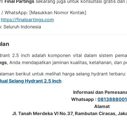
im
Final Partings
sekarang juga untuk konsultasi gratis dan
n / WhatsApp: [Masukkan Nomor Kontak]
:
https://finalpartings.com
: Seluruh Indonesia
lan
drant 2.5 inch adalah komponen vital dalam sistem pem
ings
, Anda mendapatkan jaminan kualitas, ketahanan, dan pe
alaman berikut untuk melihat harga selang hydrant terbaru:
Jual Selang Hydrant 2.5 Inch
Informasi dan Pemesan
Whatsapp :
0813888001
Alamat
Jl. Tanah Merdeka VI No.37, Rambutan Ciracas, Jak