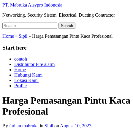
Skip
PT. Mabruka Aisypro Indonesia
to
Networking, Security Sistem, Electrical, Ducting Contractor
main
content
Search
Search
for:
Home
»
Sipil
»
Harga Pemasangan Pintu Kaca Profesional
Start here
contoh
Distributor Fire alarm
Home
Hubungi Kami
Lokasi Kami
Profile
Harga Pemasangan Pintu Kaca
Profesional
By
farhan mabruka
in
Sipil
on
August 10, 2023