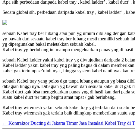
Apa siih perbedaan daripada kabel tray , kabel ladder’ , kabel duct’ , 
Secara global sih, perbedaan daripada kabel tray , kabel ladder’ , kab
sebuah Kabel tray ber lubang atau pun yg umum dibilang dengan kata k
yg bawah dari sesuatu kabel tray ber lubang mesti memiliki sebuah 
yg dipergunakan bakal meletakkan sebuah kabel.
Kabel tray yg berlubang ini mampu mengeluarkan panas yng di hasil 
sebuah Kabel ladder yakni kabel tray yg diwujudkan daripada 2 bata
Kabel ladder yakni kabel tray yng paling bagus di dalam memberikan s
kabel gak tertutup se’utuh nya , hingga system kabel nantinya akan rel
sebuah Kabel tray yang polos dgn tanpa lubang ataupun yg biasa dibil
dibagian tinggi nya. Dibagian yg bawah dari sesuatu kabel duct gak m
Kabel duct gak bisa mengeluarkan panas yng di hasil kan dari pada s
suatu kabel duct ter tutup begitu amat rapat / gak berlubang.
Kabel tray wiremesh yakni sebuah kabel tray yg terbikin dari suatu besi
Kabel tray wiremesh gak terlalu baik dilingkup memberikan suatu sup
←
Kontraktor Ducting di Jakarta Timur
Jasa Instalasi Kabel Tray di