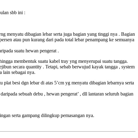
ulan sbb ini :
yng menyatu dibagian lebar serta juga bagian yang tinggi nya . Bagian
 persen atau pun kurang dari pada total lebar penampang ke semuanya
ripada suatu hewan pengerat .
i hingga membentuk suatu kabel tray yng menyerupai suatu tangga.
ejibun secara quantity . Tetapi, sebab berwujud kayak tangga , system
a lain sebagai nya.
u plat besi dgn lebar di atas 5’cm yg menyatu dibagian lebarnya serta
aripada sebuah debu , hewan pengerat’ , dll lantaran seluruh bagian
 ringan serta gampang dilingkup pemasangan nya.