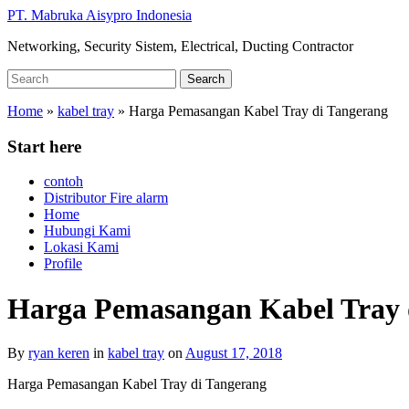
Skip
PT. Mabruka Aisypro Indonesia
to
Networking, Security Sistem, Electrical, Ducting Contractor
main
content
Search
Search
for:
Home
»
kabel tray
»
Harga Pemasangan Kabel Tray di Tangerang
Start here
contoh
Distributor Fire alarm
Home
Hubungi Kami
Lokasi Kami
Profile
Harga Pemasangan Kabel Tray 
By
ryan keren
in
kabel tray
on
August 17, 2018
Harga Pemasangan Kabel Tray di Tangerang