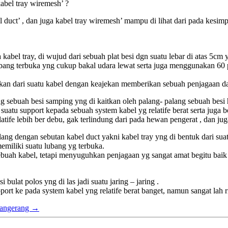
kabel tray wiremesh’ ?
el duct’ , dan juga kabel tray wiremesh’ mampu di lihat dari pada kesimp
abel tray, di wujud dari sebuah plat besi dgn suatu lebar di atas 5cm 
lubang terbuka yng cukup bakal udara lewat serta juga menggunakan 60
kan dari suatu kabel dengan keajekan memberikan sebuah penjagaan da
ng sebuah besi samping yng di kaitkan oleh palang- palang sebuah bes
uatu support kepada sebuah system kabel yg relatife berat serta juga b
atife lebih ber debu, gak terlindung dari pada hewan pengerat , dan jug
ang dengan sebutan kabel duct yakni kabel tray yng di bentuk dari suat
emiliki suatu lubang yg terbuka.
ebuah kabel, tetapi menyuguhkan penjagaan yg sangat amat begitu baik d
 bulat polos yng di las jadi suatu jaring – jaring .
port ke pada system kabel yng relatife berat banget, namun sangat lah
 Tangerang
→