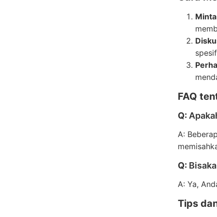
Minta
memba
Disku
spesif
Perha
menda
FAQ ten
Q:
Apakah
A: Bebera
memisahka
Q:
Bisaka
A: Ya, And
Tips da