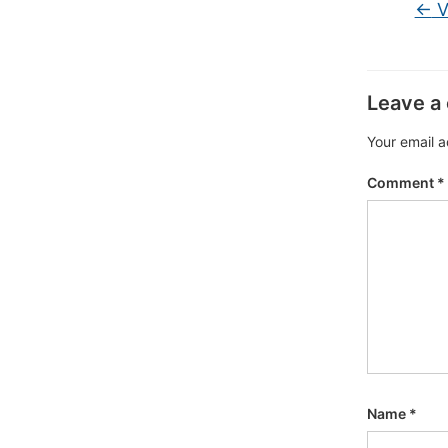
←
V
Leave a
Your email a
Comment
*
Name
*