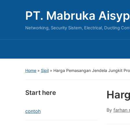
PT. Mabruka Aisyp
Networking, Security Sistem, Electrical, Ducting Con
Home
»
Sipil
»
Harga Pemasangan Jendela Jungkit Pro
Harg
Start here
By
farhan
contoh