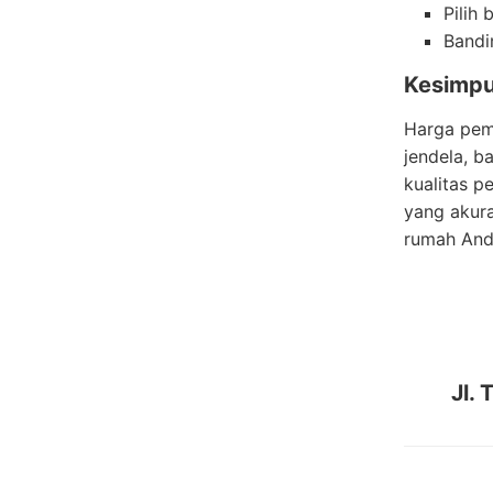
Pilih
Bandi
Kesimpu
Harga pema
jendela, 
kualitas 
yang akura
rumah And
Jl.