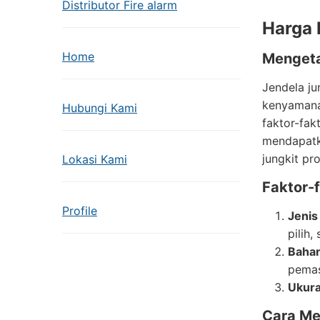
Distributor Fire alarm
Harga 
Home
Mengeta
Jendela ju
kenyamana
Hubungi Kami
faktor-fa
mendapatka
jungkit pr
Lokasi Kami
Faktor-
Profile
Jenis
pilih,
Bahan
pema
Ukura
Cara Me