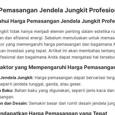
Pemasangan Jendela Jungkit Profesi
hui Harga Pemasangan Jendela Jungkit Profes
ngkit tidak hanya menjadi elemen penting dalam estetika 
n dan efisiensi energi. Sebelum memutuskan untuk memasa
ktor yang memengaruhi harga pemasangan dan bagaimana
n investasi yang tepat. Artikel ini akan membahas tentan
ofesional dan bagaimana Anda dapat mengatasi hal tersebu
faktor yang Mempengaruhi Harga Pemasangan
 Jendela Jungkit:
Harga pemasangan dapat bervariasi terga
 seperti jendela tunggal, ganda, atau geser.
 Baku:
Bahan baku yang digunakan, seperti jenis kaca da
sangan.
n dan Desain:
Semakin besar dan rumit desain jendela jung
ndapatkan Harga Pemasangan yang Tepat