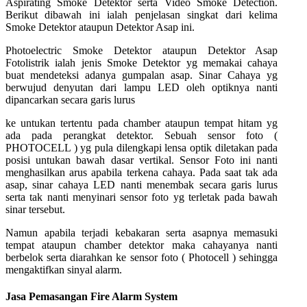
Aspirating Smoke Detektor serta Video Smoke Detection.
Berikut dibawah ini ialah penjelasan singkat dari kelima
Smoke Detektor ataupun Detektor Asap ini.
Photoelectric Smoke Detektor ataupun Detektor Asap
Fotolistrik ialah jenis Smoke Detektor yg memakai cahaya
buat mendeteksi adanya gumpalan asap. Sinar Cahaya yg
berwujud denyutan dari lampu LED oleh optiknya nanti
dipancarkan secara garis lurus
ke untukan tertentu pada chamber ataupun tempat hitam yg
ada pada perangkat detektor. Sebuah sensor foto (
PHOTOCELL ) yg pula dilengkapi lensa optik diletakan pada
posisi untukan bawah dasar vertikal. Sensor Foto ini nanti
menghasilkan arus apabila terkena cahaya. Pada saat tak ada
asap, sinar cahaya LED nanti menembak secara garis lurus
serta tak nanti menyinari sensor foto yg terletak pada bawah
sinar tersebut.
Namun apabila terjadi kebakaran serta asapnya memasuki
tempat ataupun chamber detektor maka cahayanya nanti
berbelok serta diarahkan ke sensor foto ( Photocell ) sehingga
mengaktifkan sinyal alarm.
Jasa Pemasangan Fire Alarm System