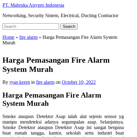
Skip
PT. Mabruka Aisypro Indonesia
to
Networking, Security Sistem, Electrical, Ducting Contractor
main
content
Search
Search
for:
Home
»
fire alarm
»
Harga Pemasangan Fire Alarm System
Murah
Harga Pemasangan Fire Alarm
System Murah
By
ryan keren
in
fire alarm
on
October 10, 2022
Harga Pemasangan Fire Alarm
System Murah
Smoke ataupun Detektor Asap ialah alat sejenis sensor yg
mampu mendeteksi adanya segumpalan asap. Selanjutnya,
Smoke Detektor ataupun Detektor Asap ini sangat berguna
buat rumah tangga, kantor, sekolah serta industri buat