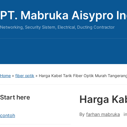
PT. Mabruka Aisypro I
Networking, Security Sistem, Electrical, Ducting Contractor
Home
»
fiber optik
»
Harga Kabel Tarik Fiber Optik Murah Tangeran
Harga Kab
Start here
By
farhan mabruka
i
contoh