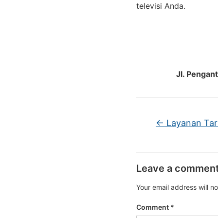
televisi Anda.
Jl. Pengan
←
Layanan Tari
Leave a commen
Your email address will n
Comment
*