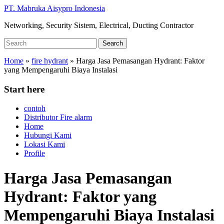
Skip
PT. Mabruka Aisypro Indonesia
to
Networking, Security Sistem, Electrical, Ducting Contractor
main
content
Search
Search
for:
Home
»
fire hydrant
»
Harga Jasa Pemasangan Hydrant: Faktor
yang Mempengaruhi Biaya Instalasi
Start here
contoh
Distributor Fire alarm
Home
Hubungi Kami
Lokasi Kami
Profile
Harga Jasa Pemasangan
Hydrant: Faktor yang
Mempengaruhi Biaya Instalasi