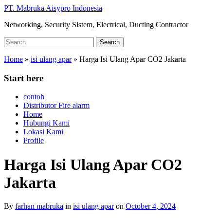
Skip
PT. Mabruka Aisypro Indonesia
to
Networking, Security Sistem, Electrical, Ducting Contractor
main
content
Search
Search
for:
Home
»
isi ulang apar
»
Harga Isi Ulang Apar CO2 Jakarta
Start here
contoh
Distributor Fire alarm
Home
Hubungi Kami
Lokasi Kami
Profile
Harga Isi Ulang Apar CO2
Jakarta
By
farhan mabruka
in
isi ulang apar
on
October 4, 2024