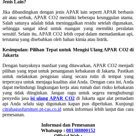
Jenis Lain?
Jika dibandingkan dengan jenis APAR lain seperti APAR berbasis
air atau serbuk, APAR CO2 memiliki beberapa keunggulan utama.
Salah satunya adalah tidak meninggalkan residu setelah digunakan,
sehingga sangat ideal untuk ruangan yang memiliki peralatan
sensitif. Selain itu, APAR CO2 lebih cepat dalam memadamkan api,
terutama yang disebabkan oleh bahan kimia atau listrik.
Kesimpulan: Pilihan Tepat untuk Mengisi Ulang APAR CO2 di
Jakarta
Dengan banyaknya manfaat yang ditawarkan, APAR CO2 menjadi
pilihan yang tepat untuk penanganan kebakaran di Jakarta. Pastikan
untuk melakukan pengisian ulang secara rutin di tempat yang
terpercaya untuk menjaga kualitas alat Anda. Dengan cara ini, Anda
dapat melindungi lingkungan kerja atau rumah dari risiko kebakaran
yang tidak diinginkan. Jangan ragu untuk segera menghubungi
penyedia jasa
isi ulang APAR CO2
di Jakarta agar alat pemadam
api Anda selalu siap digunakan kapan pun diperlukan. Kunjungi
citrabagusfurniture.pt-cas.co.id
untuk informasi lebih lanjut dan cara
pemesanan.
Informasi dan Pemesanan
Whatsapp :
081388800152
Official Web :