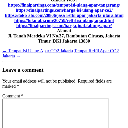
https://finalpartings.com/tempat-isi-ulang-apar-tangerang/
https://finalpartings.com/harga-isi-ulang-apar-co2/
https://toko-abi.com/20806/jasa-reffil-apar-jakarta-utara.html
https://toko-abi.com/20759/reffil-isi-ulang-apar.html
https://finalpartings.com/harga-jual-tabung-apar/
Alamat
Jl. Tanah Merdeka VI No.37, Rambutan Ciracas, Jakarta
Timur, DKI Jakarta 13830
←
Tempat Isi Ulang Apar CO2 Jakarta
Tempat Reffil Apar CO2
Jakarta
→
Leave a comment
Your email address will not be published.
Required fields are
marked
*
Comment
*