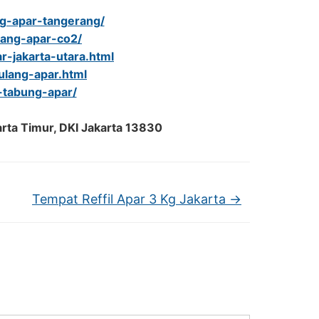
ang-apar-tangerang/
ulang-apar-co2/
r-jakarta-utara.html
-ulang-apar.html
l-tabung-apar/
arta Timur, DKI Jakarta 13830
Tempat Reffil Apar 3 Kg Jakarta
→