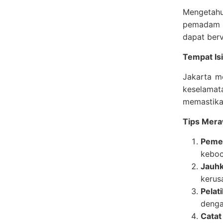
Mengetah
pemadam a
dapat berv
Tempat Isi
Jakarta m
keselamat
memastikan
Tips Mera
Pemer
keboc
Jauhk
kerus
Pelat
denga
Catat