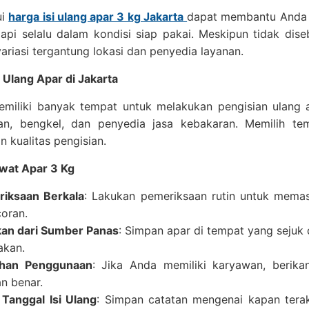
ui
harga isi ulang apar 3 kg Jakarta
dapat membantu Anda 
pi selalu dalam kondisi siap pakai. Meskipun tidak dise
ariasi tergantung lokasi dan penyedia layanan.
 Ulang Apar di Jakarta
emiliki banyak tempat untuk melakukan pengisian ulang a
an, bengkel, dan penyedia jasa kebakaran. Memilih te
 kualitas pengisian.
wat Apar 3 Kg
iksaan Berkala
: Lakukan pemeriksaan rutin untuk memas
oran.
an dari Sumber Panas
: Simpan apar di tempat yang sejuk
akan.
ihan Penggunaan
: Jika Anda memiliki karyawan, berik
n benar.
 Tanggal Isi Ulang
: Simpan catatan mengenai kapan terakh