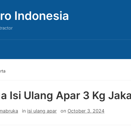
ro Indonesia
tractor
rta
a Isi Ulang Apar 3 Kg Jak
 mabruka
in
isi ulang apar
on
October 3, 2024