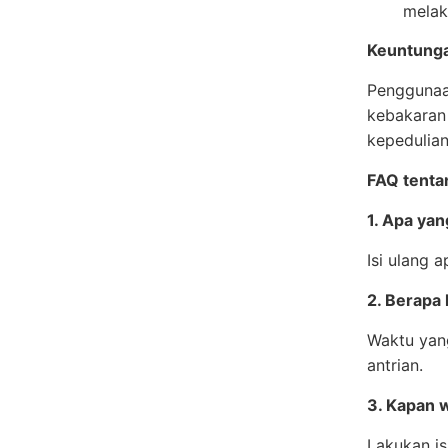
melak
Keuntung
Penggunaa
kebakaran
kepedulian
FAQ tentan
1. Apa yan
Isi ulang 
2. Berapa 
Waktu yang
antrian.
3. Kapan w
Lakukan is