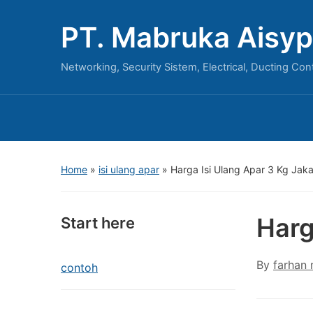
PT. Mabruka Aisyp
Networking, Security Sistem, Electrical, Ducting Con
Home
»
isi ulang apar
»
Harga Isi Ulang Apar 3 Kg Jaka
Harg
Start here
By
farhan
contoh