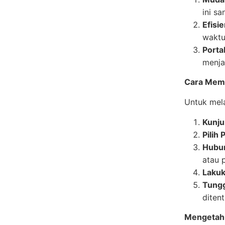
ini s
Efisie
waktu
Portab
menja
Cara Mem
Untuk mel
Kunju
Pilih
Hubun
atau 
Laku
Tungg
diten
Mengetahu