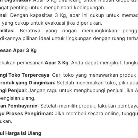
angat penting untuk menghindari kebingungan.
nsi
: Dengan kapasitas 3 Kg, apar ini cukup untuk mema
 yang cukup untuk evakuasi jika diperlukan.
ilitas
: Beratnya yang ringan memungkinkan peng
dikannya pilihan ideal untuk lingkungan dengan ruang terba
esan Apar 3 Kg
akukan pemesanan
Apar 3 Kg
, Anda dapat mengikuti langk
ngi Toko Terpercaya
: Cari toko yang menawarkan produk i
 Produk yang Diinginkan
: Setelah menemukan toko, pilih ap
gi Penjual
: Jangan ragu untuk menghubungi penjual jika 
pengisian ulang.
kan Pembayaran
: Setelah memilih produk, lakukan pembayar
u Proses Pengiriman
: Jika membeli secara online, tungg
tukan.
i Harga Isi Ulang