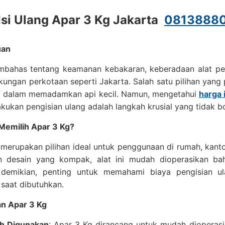
Isi Ulang Apar 3 Kg Jakarta
0813888
uan
mbahas tentang keamanan kebakaran, keberadaan alat pe
kungan perkotaan seperti Jakarta. Salah satu pilihan yang 
if dalam memadamkan api kecil. Namun, mengetahui
harga 
kukan pengisian ulang adalah langkah krusial yang tidak b
emilih Apar 3 Kg?
merupakan pilihan ideal untuk penggunaan di rumah, kanto
n desain yang kompak, alat ini mudah dioperasikan ba
demikian, penting untuk memahami biaya pengisian u
saat dibutuhkan.
n Apar 3 Kg
h Digunakan
: Apar 3 Kg dirancang untuk mudah dioperasik