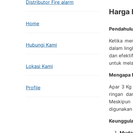
Distributor Fire alarm
Harga 
Home
Pendahul
Ketika me
Hubungi Kami
dalam ling
dan efekt
untuk mela
Lokasi Kami
Mengapa M
Apar 3 Kg 
Profile
ringan da
Meskipun 
digunakan 
Keunggula
Muda