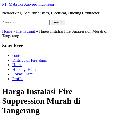
Skip
PT. Mabruka Aisypro Indonesia
to
Networking, Security Sistem, Electrical, Ducting Contractor
main
content
Search
Search
for:
Home
»
fire hydrant
»
Harga Instalasi Fire Suppression Murah di
Tangerang
Start here
contoh
Distributor Fire alarm
Home
Hubungi Kami
Lokasi Kami
Profile
Harga Instalasi Fire
Suppression Murah di
Tangerang