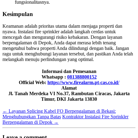
fungsionalitasnya.
Kesimpulan
Keamanan adalah prioritas utama dalam menjaga properti dan
nyawa. Instalasi fire sprinkler adalah langkah cerdas untuk
mencegah dan mengurangi risiko kebakaran. Dengan layanan
berpengalaman di Depok, Anda dapat merasa lebih tenang
mengetahui bahwa properti Anda dilindungi dengan baik. Jangan
ragu untuk menghubungi layanan tersebut, dan pastikan Anda telah
melangkah menuju perlindungan yang optimal.
Informasi dan Pemesanan
Whatsapp :
081388800152
Official Web:
https://www.firealarm.pt-cas.co.id/
Alamat
Jl. Tanah Merdeka VI No.37, Rambutan Ciracas, Jakarta
Timur, DKI Jakarta 13830
←
Layanan Splicing Kabel FO Berpengalaman di Bekasi:
Menghubungkan Tanpa Batas
Kontraktor Instalasi Fire Sprinkler
Berpengalaman di Depok
→
Leave a comment