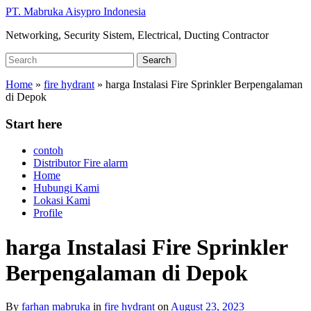
Skip
PT. Mabruka Aisypro Indonesia
to
Networking, Security Sistem, Electrical, Ducting Contractor
main
content
Search
Search
for:
Home
»
fire hydrant
»
harga Instalasi Fire Sprinkler Berpengalaman
di Depok
Start here
contoh
Distributor Fire alarm
Home
Hubungi Kami
Lokasi Kami
Profile
harga Instalasi Fire Sprinkler
Berpengalaman di Depok
By
farhan mabruka
in
fire hydrant
on
August 23, 2023