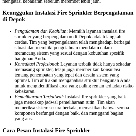
mengatasi kebakaran sebelum merembet lebih jauh.
Keunggulan Instalasi Fire Sprinkler Berpengalaman
di Depok
Pengalaman dan Keahlian
: Memilih layanan instalasi fire
sprinkler yang berpengalaman di Depok adalah langkah
cerdas. Tim yang berpengalaman telah menghadapi berbagai
situasi dan memiliki pengetahuan mendalam dalam
merancang sistem yang sesuai dengan kebutuhan spesifik
bangunan Anda.
Konsultasi Profesional
: Layanan terbaik tidak hanya sekadar
memasang sprinkler, tetapi juga memberikan konsultasi
tentang penempatan yang tepat dan desain sistem yang
optimal. Tim ahli akan menganalisis struktur bangunan Anda
untuk mengidentifikasi area yang paling rentan terhadap risiko
kebakaran.
Pemeliharaan Terjadwal
: Instalasi fire sprinkler yang baik
juga mencakup jadwal pemeliharaan rutin. Tim akan
memeriksa sistem secara berkala, memastikan bahwa semua
komponen berfungsi dengan baik, dan mengganti bagian
yang aus.
Cara Pesan Instalasi Fire Sprinkler