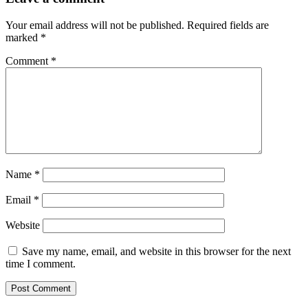
Your email address will not be published.
Required fields are
marked
*
Comment
*
Name
*
Email
*
Website
Save my name, email, and website in this browser for the next
time I comment.