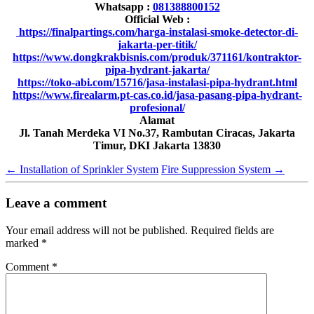
Whatsapp :
081388800152
Official Web :
https://finalpartings.com/harga-instalasi-smoke-detector-di-
jakarta-per-titik/
https://www.dongkrakbisnis.com/produk/371161/kontraktor-
pipa-hydrant-jakarta/
https://toko-abi.com/15716/jasa-instalasi-pipa-hydrant.html
https://www.firealarm.pt-cas.co.id/jasa-pasang-pipa-hydrant-
profesional/
Alamat
Jl. Tanah Merdeka VI No.37, Rambutan Ciracas, Jakarta
Timur, DKI Jakarta 13830
←
Installation of Sprinkler System
Fire Suppression System
→
Leave a comment
Your email address will not be published.
Required fields are
marked
*
Comment
*