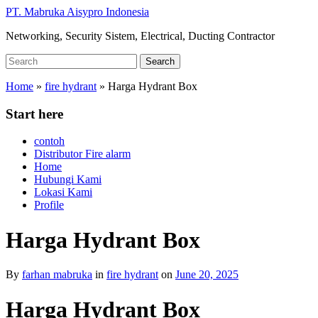
Skip
PT. Mabruka Aisypro Indonesia
to
Networking, Security Sistem, Electrical, Ducting Contractor
main
content
Search
Search
for:
Home
»
fire hydrant
»
Harga Hydrant Box
Start here
contoh
Distributor Fire alarm
Home
Hubungi Kami
Lokasi Kami
Profile
Harga Hydrant Box
By
farhan mabruka
in
fire hydrant
on
June 20, 2025
Harga Hydrant Box