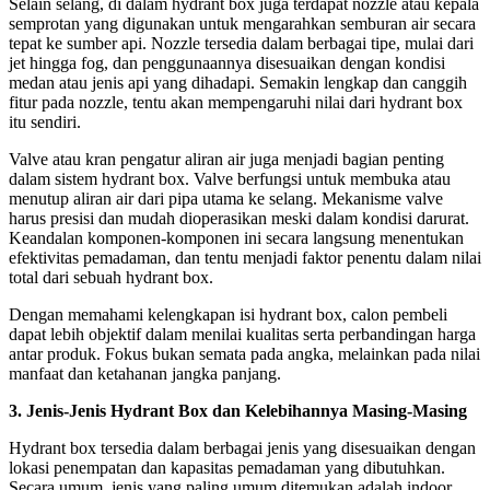
Selain selang, di dalam hydrant box juga terdapat nozzle atau kepala
semprotan yang digunakan untuk mengarahkan semburan air secara
tepat ke sumber api. Nozzle tersedia dalam berbagai tipe, mulai dari
jet hingga fog, dan penggunaannya disesuaikan dengan kondisi
medan atau jenis api yang dihadapi. Semakin lengkap dan canggih
fitur pada nozzle, tentu akan mempengaruhi nilai dari hydrant box
itu sendiri.
Valve atau kran pengatur aliran air juga menjadi bagian penting
dalam sistem hydrant box. Valve berfungsi untuk membuka atau
menutup aliran air dari pipa utama ke selang. Mekanisme valve
harus presisi dan mudah dioperasikan meski dalam kondisi darurat.
Keandalan komponen-komponen ini secara langsung menentukan
efektivitas pemadaman, dan tentu menjadi faktor penentu dalam nilai
total dari sebuah hydrant box.
Dengan memahami kelengkapan isi hydrant box, calon pembeli
dapat lebih objektif dalam menilai kualitas serta perbandingan harga
antar produk. Fokus bukan semata pada angka, melainkan pada nilai
manfaat dan ketahanan jangka panjang.
3. Jenis-Jenis Hydrant Box dan Kelebihannya Masing-Masing
Hydrant box tersedia dalam berbagai jenis yang disesuaikan dengan
lokasi penempatan dan kapasitas pemadaman yang dibutuhkan.
Secara umum, jenis yang paling umum ditemukan adalah indoor