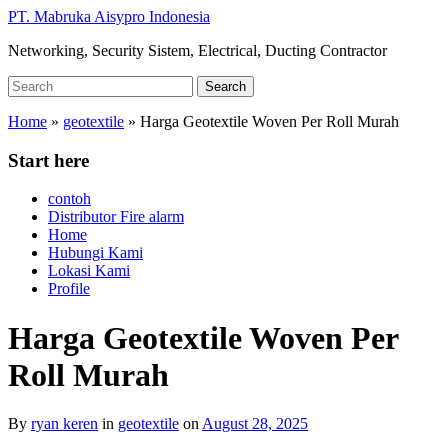
Skip
PT. Mabruka Aisypro Indonesia
to
Networking, Security Sistem, Electrical, Ducting Contractor
main
content
Search
Search
for:
Home
»
geotextile
»
Harga Geotextile Woven Per Roll Murah
Start here
contoh
Distributor Fire alarm
Home
Hubungi Kami
Lokasi Kami
Profile
Harga Geotextile Woven Per
Roll Murah
By
ryan keren
in
geotextile
on
August 28, 2025