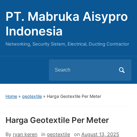
PT. Mabruka Aisypro
Indonesia
Networking, Security Sistem, Electrical, Ducting Contractor
Search
for:
Home
»
geotextile
»
Harga Geotextile Per Meter
Harga Geotextile Per Meter
By
ryan keren
in
geotextile
on
August 13, 2025