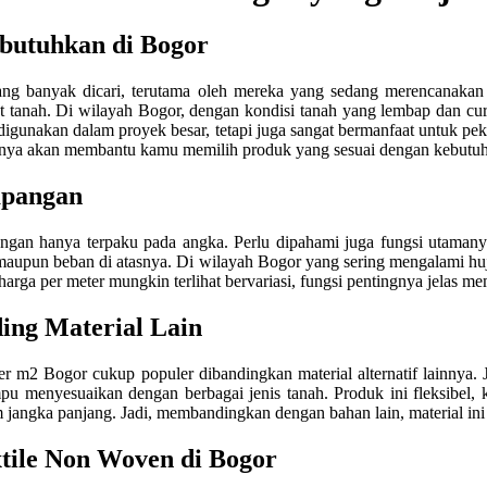
butuhkan di Bogor
ng banyak dicari, terutama oleh mereka yang sedang merencanakan pe
tanah. Di wilayah Bogor, dengan kondisi tanah yang lembap dan curah
 digunakan dalam proyek besar, tetapi juga sangat bermanfaat untuk pe
atnya akan membantu kamu memilih produk yang sesuai dengan kebutu
apangan
an hanya terpaku pada angka. Perlu dipahami juga fungsi utamanya. 
aupun beban di atasnya. Di wilayah Bogor yang sering mengalami huj
arga per meter mungkin terlihat bervariasi, fungsi pentingnya jelas m
ing Material Lain
 m2 Bogor cukup populer dibandingkan material alternatif lainnya
 menyesuaikan dengan berbagai jenis tanah. Produk ini fleksibel, k
ngka panjang. Jadi, membandingkan dengan bahan lain, material ini je
tile Non Woven di Bogor