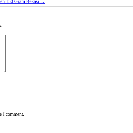
ven 150 Gram Bekasi
→
*
me I comment.