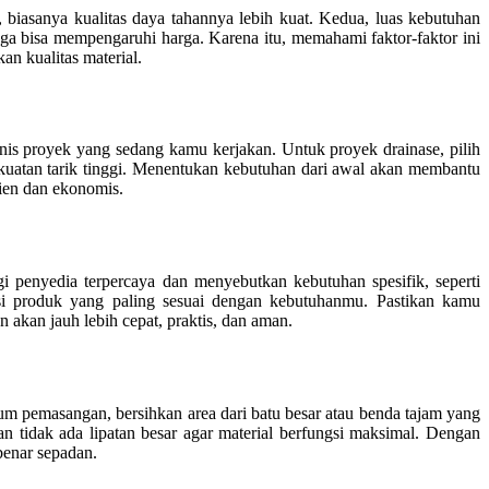
, biasanya kualitas daya tahannya lebih kuat. Kedua, luas kebutuhan
uga bisa mempengaruhi harga. Karena itu, memahami faktor-faktor ini
n kualitas material.
is proyek yang sedang kamu kerjakan. Untuk proyek drainase, pilih
n kekuatan tarik tinggi. Menentukan kebutuhan dari awal akan membantu
sien dan ekonomis.
enyedia terpercaya dan menyebutkan kebutuhan spesifik, seperti
asi produk yang paling sesuai dengan kebutuhanmu. Pastikan kamu
akan jauh lebih cepat, praktis, dan aman.
m pemasangan, bersihkan area dari batu besar atau benda tajam yang
an tidak ada lipatan besar agar material berfungsi maksimal. Dengan
benar sepadan.