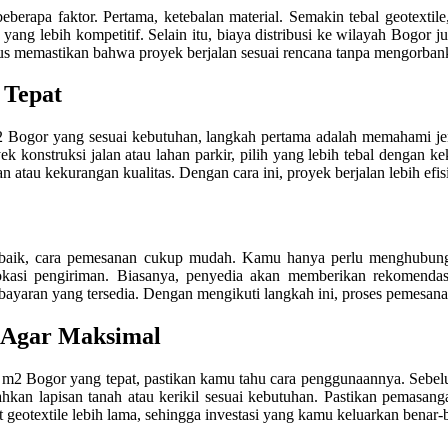
erapa faktor. Pertama, ketebalan material. Semakin tebal geotextile
ang lebih kompetitif. Selain itu, biaya distribusi ke wilayah Bogor j
s memastikan bahwa proyek berjalan sesuai rencana tanpa mengorbanka
 Tepat
 Bogor yang sesuai kebutuhan, langkah pertama adalah memahami jen
oyek konstruksi jalan atau lahan parkir, pilih yang lebih tebal denga
 atau kekurangan kualitas. Dengan cara ini, proyek berjalan lebih efi
baik, cara pemesanan cukup mudah. Kamu hanya perlu menghubungi p
a lokasi pengiriman. Biasanya, penyedia akan memberikan rekomend
yaran yang tersedia. Dengan mengikuti langkah ini, proses pemesanan 
 Agar Maksimal
m2 Bogor yang tepat, pastikan kamu tahu cara penggunaannya. Sebelu
bahkan lapisan tanah atau kerikil sesuai kebutuhan. Pastikan pemasang
eotextile lebih lama, sehingga investasi yang kamu keluarkan benar-