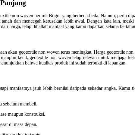
 Panjang
textile non woven per m2 Bogor yang berbeda-beda. Namun, perlu dipa
anah dan mencegah kerusakan lebih awal. Dengan kata lain, meski ha
 dari harga, tetapi lihatlah manfaat yang kamu dapatkan selama bertahu
aan akan geotextile non woven terus meningkat. Harga geotextile non 
r maupun kecil, geotextile non woven tetap relevan untuk menjaga ketah
s menunjukkan bahwa kualitas produk ini sudah terbukti di lapangan.
tapi manfaatnya jauh lebih bernilai daripada sekadar angka. Kamu ti
ma sebelum membeli.
nase maupun konstruksi.
esar di masa depan.
litas produk terjamin.