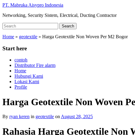
Skip
PT. Mabruka Aisypro Indonesia
to
Networking, Security Sistem, Electrical, Ducting Contractor
main
content
Search
Search
for:
Home
»
geotextile
»
Harga Geotextile Non Woven Per M2 Bogor
Start here
contoh
Distributor Fire alarm
Home
Hubungi Kami
Lokasi Kami
Profile
Harga Geotextile Non Woven P
By
ryan keren
in
geotextile
on
August 28, 2025
Rahasia Harga Geotextile Non