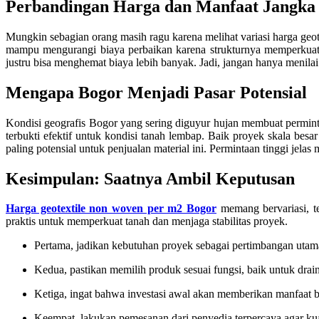
Perbandingan Harga dan Manfaat Jangka
Mungkin sebagian orang masih ragu karena melihat variasi harga geo
mampu mengurangi biaya perbaikan karena strukturnya memperkuat t
justru bisa menghemat biaya lebih banyak. Jadi, jangan hanya menilai
Mengapa Bogor Menjadi Pasar Potensial
Kondisi geografis Bogor yang sering diguyur hujan membuat permint
terbukti efektif untuk kondisi tanah lembap. Baik proyek skala besa
paling potensial untuk penjualan material ini. Permintaan tinggi jela
Kesimpulan: Saatnya Ambil Keputusan
Harga geotextile non woven per m2 Bogor
memang bervariasi, te
praktis untuk memperkuat tanah dan menjaga stabilitas proyek.
Pertama, jadikan kebutuhan proyek sebagai pertimbangan uta
Kedua, pastikan memilih produk sesuai fungsi, baik untuk drai
Ketiga, ingat bahwa investasi awal akan memberikan manfaat b
Keempat, lakukan pemesanan dari penyedia terpercaya agar kua