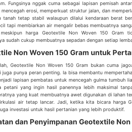
am. Fungsinya nggak cuma sebagai lapisan pemisah antara
encegah erosi, memperkuat struktur jalan, dan memperlan
 tanah tetap stabil walaupun dilalui kendaraan berat be
kecil tapi membiarkan air mengalir bebas membuatnya san
 meskipun harga Geotextile Non Woven 150 Gram tida
nya sudah cukup membuatnya sepadan dengan setiap lembar 
tile Non Woven 150 Gram untuk Pert
lah, Geotextile Non Woven 150 Gram bukan cuma jagoan
ini juga punya peran penting. Ia bisa membantu memperta
jadi lapisan pembatas untuk mencegah gulma tumbuh liar. 
a petani yang ingin hasil panennya lebih maksimal tan
eratnya yang kuat membuatnya awet digunakan di lahan te
rkulasi air tetap lancar. Jadi, ketika kita bicara harg
juga investasi untuk hasil pertanian yang lebih produktif.
tan dan Penyimpanan Geotextile No