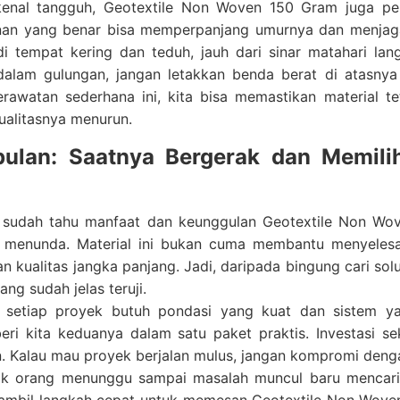
kenal tangguh, Geotextile Non Woven 150 Gram juga pe
an yang benar bisa memperpanjang umurnya dan menjaga k
di tempat kering dan teduh, jauh dari sinar matahari la
dalam gulungan, jangan letakkan benda berat di atasnya
rawatan sederhana ini, kita bisa memastikan material te
ualitasnya menurun.
pulan: Saatnya Bergerak dan Memili
 sudah tahu manfaat dan keunggulan Geotextile Non Wov
 menunda. Material ini bukan cuma membantu menyelesa
an kualitas jangka panjang. Jadi, daripada bingung cari sol
yang sudah jelas teruji.
, setiap proyek butuh pondasi yang kuat dan sistem y
ri kita keduanya dalam satu paket praktis. Investasi se
. Kalau mau proyek berjalan mulus, jangan kompromi denga
k orang menunggu sampai masalah muncul baru mencari s