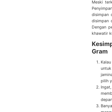
Meski ter
Penyimpan
disimpan 
disimpan 
Dengan pe
khawatir k
Kesim
Gram
Kalau
untuk
jamin
pilih 
Ingat
membe
depan
Banya