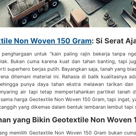
tile Non Woven 150 Gram
: Si Serat A
 penghargaan untuk “kain paling rajin bekerja tanpa ng
lak. Bukan cuma karena kuat dan tahan banting, tapi j
rti superhero berjas putih. Bayangkan saja, tanah yang bi
ena ditemani material ini. Rahasia di balik kualitasnya a
sehingga punya daya tahan ekstra melawan tarikan dan te
nyaring air tapi tetap mempertahankan partikel tanah d
sama harga Geotextile Non Woven 150 Gram, tapi ingat, yan
canggih yang dikemas dalam bentuk lembaran lembut tapi 
han yang Bikin Geotextile Non Woven 
ang memilih Geotextile Non Woven 150 Gram bukan cuma 