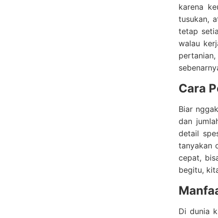
karena ke
tusukan, 
tetap set
walau kerj
pertanian
sebenarnya
Cara P
Biar ngga
dan jumla
detail sp
tanyakan o
cepat, bi
begitu, ki
Manfaa
Di dunia 