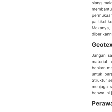
siang mal
membantu m
permukaan
partikel 
Makanya,
diberikan
Geotex
Jangan sa
material 
bahkan men
untuk par
Struktur s
menjaga si
bahwa ini 
Perawa