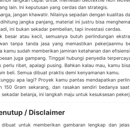
mbil langkah cepat untuk memesan Geotextile Non Woven
ang lain. Ini keputusan yang cerdas dan strategis.
harga, jangan khawatir. Nilainya sepadan dengan kualitas
 dihitung jangka panjang, material ini justru bisa menghe
Jadi, ini bukan sekadar pembelian, tapi investasi cerdas.
k besar atau kecil, semuanya butuh perlindungan ekstr
wan tanpa tanda jasa yang memastikan pekerjaanmu be
ya kamu sudah memberikan jaminan ketahanan dan efisiens
pesan juga gampang. Tinggal hubungi penyedia terpercaya
 perlu ribet, apalagi pusing. Bahkan kalau mau, kamu bis
um beli. Semua dibuat praktis demi kenyamanan kamu.
 tunggu apa lagi? Proyek kamu pantas mendapatkan perlin
 150 Gram sekarang, dan rasakan sendiri bedanya saat m
 sekadar belanja, ini langkah maju untuk kesuksesan peker
enutup / Disclaimer
ni dibuat untuk memberikan gambaran lengkap dan jela