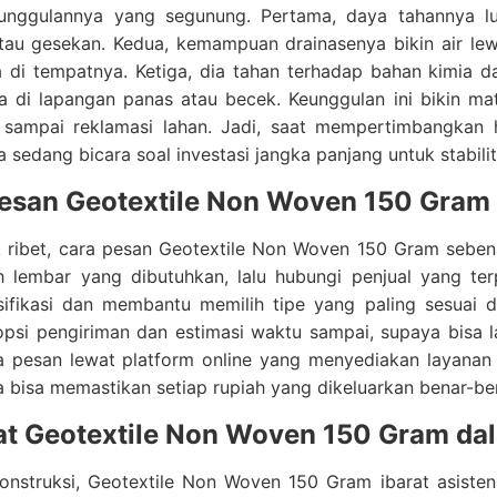
unggulannya yang segunung. Pertama, daya tahannya lua
atau gesekan. Kedua, kemampuan drainasenya bikin air le
ia di tempatnya. Ketiga, dia tahan terhadap bahan kimia
a di lapangan panas atau becek. Keunggulan ini bikin mate
, sampai reklamasi lahan. Jadi, saat mempertimbangkan
 sedang bicara soal investasi jangka panjang untuk stabili
esan Geotextile Non Woven 150 Gram
k ribet, cara pesan Geotextile Non Woven 150 Gram seben
h lembar yang dibutuhkan, lalu hubungi penjual yang te
esifikasi dan membantu memilih tipe yang paling sesuai
psi pengiriman dan estimasi waktu sampai, supaya bisa l
sa pesan lewat platform online yang menyediakan layanan
ta bisa memastikan setiap rupiah yang dikeluarkan benar-b
t Geotextile Non Woven 150 Gram dal
konstruksi, Geotextile Non Woven 150 Gram ibarat asiste