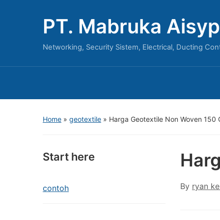
PT. Mabruka Aisyp
Networking, Security Sistem, Electrical, Ducting Con
Home
»
geotextile
»
Harga Geotextile Non Woven 150
Harg
Start here
By
ryan ke
contoh