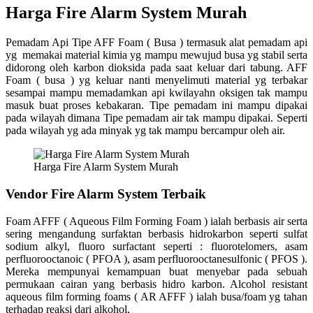
Harga Fire Alarm System Murah
Pemadam Api Tipe AFF Foam ( Busa ) termasuk alat pemadam api
yg memakai material kimia yg mampu mewujud busa yg stabil serta
didorong oleh karbon dioksida pada saat keluar dari tabung. AFF
Foam ( busa ) yg keluar nanti menyelimuti material yg terbakar
sesampai mampu memadamkan api kwilayahn oksigen tak mampu
masuk buat proses kebakaran. Tipe pemadam ini mampu dipakai
pada wilayah dimana Tipe pemadam air tak mampu dipakai. Seperti
pada wilayah yg ada minyak yg tak mampu bercampur oleh air.
Harga Fire Alarm System Murah
Vendor Fire Alarm System Terbaik
Foam AFFF ( Aqueous Film Forming Foam ) ialah berbasis air serta
sering mengandung surfaktan berbasis hidrokarbon seperti sulfat
sodium alkyl, fluoro surfactant seperti : fluorotelomers, asam
perfluorooctanoic ( PFOA ), asam perfluorooctanesulfonic ( PFOS ).
Mereka mempunyai kemampuan buat menyebar pada sebuah
permukaan cairan yang berbasis hidro karbon. Alcohol resistant
aqueous film forming foams ( AR AFFF ) ialah busa/foam yg tahan
terhadap reaksi dari alkohol,