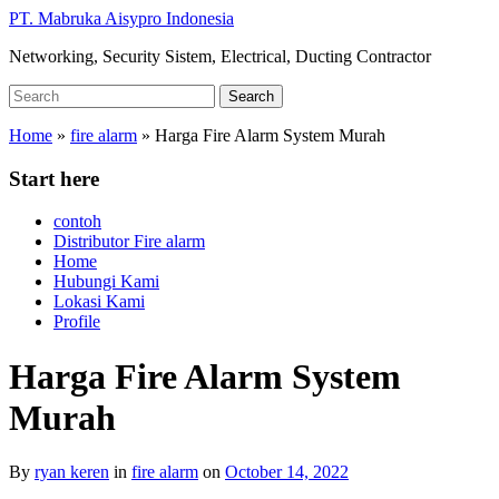
Skip
PT. Mabruka Aisypro Indonesia
to
Networking, Security Sistem, Electrical, Ducting Contractor
main
content
Search
Search
for:
Home
»
fire alarm
»
Harga Fire Alarm System Murah
Start here
contoh
Distributor Fire alarm
Home
Hubungi Kami
Lokasi Kami
Profile
Harga Fire Alarm System
Murah
By
ryan keren
in
fire alarm
on
October 14, 2022