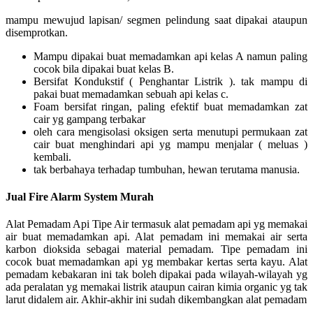
mampu mewujud lapisan/ segmen pelindung saat dipakai ataupun
disemprotkan.
Mampu dipakai buat memadamkan api kelas A namun paling
cocok bila dipakai buat kelas B.
Bersifat Kondukstif ( Penghantar Listrik ). tak mampu di
pakai buat memadamkan sebuah api kelas c.
Foam bersifat ringan, paling efektif buat memadamkan zat
cair yg gampang terbakar
oleh cara mengisolasi oksigen serta menutupi permukaan zat
cair buat menghindari api yg mampu menjalar ( meluas )
kembali.
tak berbahaya terhadap tumbuhan, hewan terutama manusia.
Jual Fire Alarm System Murah
Alat Pemadam Api Tipe Air termasuk alat pemadam api yg memakai
air buat memadamkan api. Alat pemadam ini memakai air serta
karbon dioksida sebagai material pemadam. Tipe pemadam ini
cocok buat memadamkan api yg membakar kertas serta kayu. Alat
pemadam kebakaran ini tak boleh dipakai pada wilayah-wilayah yg
ada peralatan yg memakai listrik ataupun cairan kimia organic yg tak
larut didalem air. Akhir-akhir ini sudah dikembangkan alat pemadam