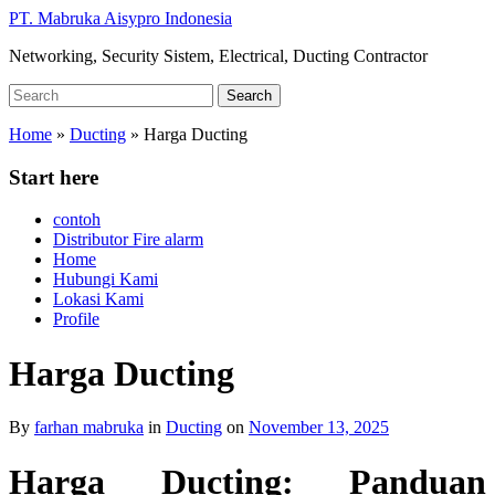
Skip
PT. Mabruka Aisypro Indonesia
to
Networking, Security Sistem, Electrical, Ducting Contractor
main
content
Search
Search
for:
Home
»
Ducting
»
Harga Ducting
Start here
contoh
Distributor Fire alarm
Home
Hubungi Kami
Lokasi Kami
Profile
Harga Ducting
By
farhan mabruka
in
Ducting
on
November 13, 2025
Harga Ducting: Panduan