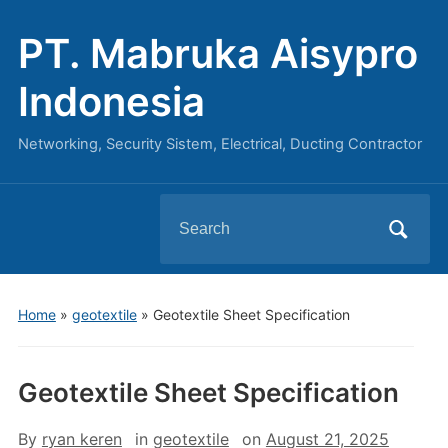
PT. Mabruka Aisypro
Indonesia
Networking, Security Sistem, Electrical, Ducting Contractor
Search
for:
Home
»
geotextile
»
Geotextile Sheet Specification
Geotextile Sheet Specification
By
ryan keren
in
geotextile
on
August 21, 2025