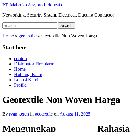
Skip
PT. Mabruka Aisypro Indonesia
to
Networking, Security Sistem, Electrical, Ducting Contractor
main
content
Search
Search
for:
Home
»
geotextile
»
Geotextile Non Woven Harga
Start here
contoh
Distributor Fire alarm
Home
Hubungi Kami
Lokasi Kami
Profile
Geotextile Non Woven Harga
By
ryan keren
in
geotextile
on
August 11, 2025
Mengungkap Rahasia