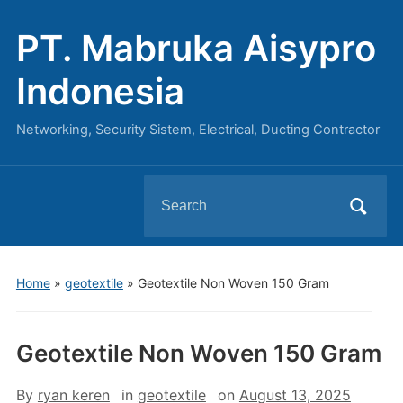
PT. Mabruka Aisypro
Indonesia
Networking, Security Sistem, Electrical, Ducting Contractor
Search
for:
Home
»
geotextile
»
Geotextile Non Woven 150 Gram
Geotextile Non Woven 150 Gram
By
ryan keren
in
geotextile
on
August 13, 2025