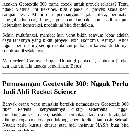
Apakah Geotextile 300 cuma cocok untuk proyek raksasa? Tentu
tidak! Material ini fleksibel, bisa dipakai di proyek skala kecil
sampai besar. Mulai dari pembangunan jalan desa, perkuatan
tanggul, drainase, hingga penataan tambak ikan. Jadi apapun
kebutuhan konstruksi, produk ini bisa diandalkan.
Selain multifungsi, manfaat lain yang bikin senyum lebar adalah
daya tahannya yang bikin proyek lebih ekonomis. Artinya, Anda
nggak perlu sering-sering melakukan perbaikan karena strukturnya
sudah stabil sejak awal.
Mau order? Caranya simpel. Hubungi penyedia, tentukan jumlah
dan ukuran, lalu tunggu pengiriman. Beres!
Pemasangan Geotextile 300: Nggak Perlu
Jadi Ahli Rocket Science
Banyak orang yang mungkin berpikir pemasangan Geotextile 300
ribet. Padahal, kenyataannya cukup sederhana. Tinggal
direntangkan sesuai area, pastikan permukaan tanah sudah rata, lalu
ditutup dengan material pendukung seperti kerikil atau pasir. Selesai!
Nggak perlu kursus khusus atau jadi insinyur NASA buat bisa
pasang produk ini.