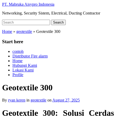
Skip
PT. Mabruka Aisypro Indonesia
to
Networking, Security Sistem, Electrical, Ducting Contractor
main
content
Search
Search
for:
Home
»
geotextile
»
Geotextile 300
Start here
contoh
Distributor Fire alarm
Home
Hubungi Kami
Lokasi Kami
Profile
Geotextile 300
By
ryan keren
in
geotextile
on
August 27, 2025
Geotextile 300: Solusi Cerdas