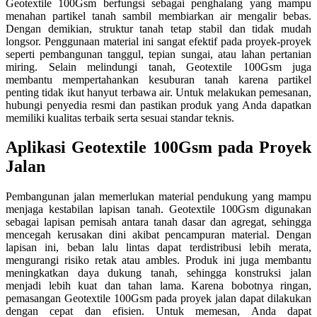
Geotextile 100Gsm berfungsi sebagai penghalang yang mampu
menahan partikel tanah sambil membiarkan air mengalir bebas.
Dengan demikian, struktur tanah tetap stabil dan tidak mudah
longsor. Penggunaan material ini sangat efektif pada proyek-proyek
seperti pembangunan tanggul, tepian sungai, atau lahan pertanian
miring. Selain melindungi tanah, Geotextile 100Gsm juga
membantu mempertahankan kesuburan tanah karena partikel
penting tidak ikut hanyut terbawa air. Untuk melakukan pemesanan,
hubungi penyedia resmi dan pastikan produk yang Anda dapatkan
memiliki kualitas terbaik serta sesuai standar teknis.
Aplikasi Geotextile 100Gsm pada Proyek
Jalan
Pembangunan jalan memerlukan material pendukung yang mampu
menjaga kestabilan lapisan tanah. Geotextile 100Gsm digunakan
sebagai lapisan pemisah antara tanah dasar dan agregat, sehingga
mencegah kerusakan dini akibat pencampuran material. Dengan
lapisan ini, beban lalu lintas dapat terdistribusi lebih merata,
mengurangi risiko retak atau ambles. Produk ini juga membantu
meningkatkan daya dukung tanah, sehingga konstruksi jalan
menjadi lebih kuat dan tahan lama. Karena bobotnya ringan,
pemasangan Geotextile 100Gsm pada proyek jalan dapat dilakukan
dengan cepat dan efisien. Untuk memesan, Anda dapat