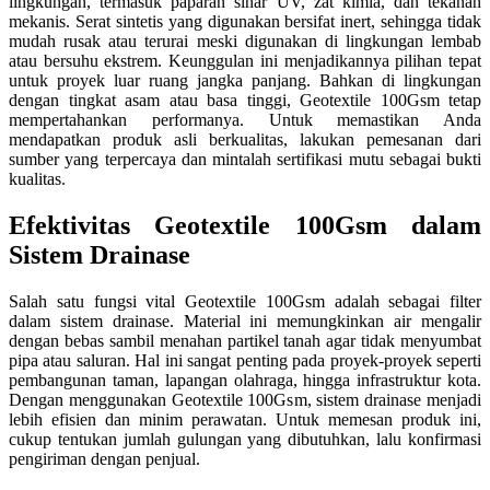
lingkungan, termasuk paparan sinar UV, zat kimia, dan tekanan
mekanis. Serat sintetis yang digunakan bersifat inert, sehingga tidak
mudah rusak atau terurai meski digunakan di lingkungan lembab
atau bersuhu ekstrem. Keunggulan ini menjadikannya pilihan tepat
untuk proyek luar ruang jangka panjang. Bahkan di lingkungan
dengan tingkat asam atau basa tinggi, Geotextile 100Gsm tetap
mempertahankan performanya. Untuk memastikan Anda
mendapatkan produk asli berkualitas, lakukan pemesanan dari
sumber yang terpercaya dan mintalah sertifikasi mutu sebagai bukti
kualitas.
Efektivitas Geotextile 100Gsm dalam
Sistem Drainase
Salah satu fungsi vital Geotextile 100Gsm adalah sebagai filter
dalam sistem drainase. Material ini memungkinkan air mengalir
dengan bebas sambil menahan partikel tanah agar tidak menyumbat
pipa atau saluran. Hal ini sangat penting pada proyek-proyek seperti
pembangunan taman, lapangan olahraga, hingga infrastruktur kota.
Dengan menggunakan Geotextile 100Gsm, sistem drainase menjadi
lebih efisien dan minim perawatan. Untuk memesan produk ini,
cukup tentukan jumlah gulungan yang dibutuhkan, lalu konfirmasi
pengiriman dengan penjual.