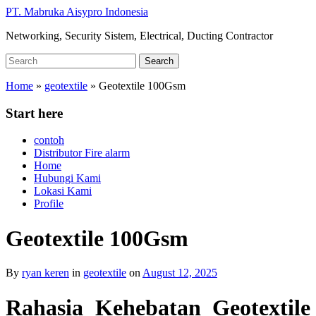
Skip
PT. Mabruka Aisypro Indonesia
to
Networking, Security Sistem, Electrical, Ducting Contractor
main
content
Search
Search
for:
Home
»
geotextile
»
Geotextile 100Gsm
Start here
contoh
Distributor Fire alarm
Home
Hubungi Kami
Lokasi Kami
Profile
Geotextile 100Gsm
By
ryan keren
in
geotextile
on
August 12, 2025
Rahasia Kehebatan Geotextile