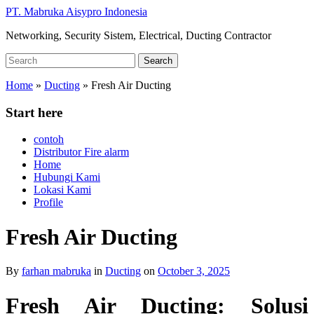
Skip
PT. Mabruka Aisypro Indonesia
to
Networking, Security Sistem, Electrical, Ducting Contractor
main
content
Search
Search
for:
Home
»
Ducting
»
Fresh Air Ducting
Start here
contoh
Distributor Fire alarm
Home
Hubungi Kami
Lokasi Kami
Profile
Fresh Air Ducting
By
farhan mabruka
in
Ducting
on
October 3, 2025
Fresh Air Ducting: Solusi