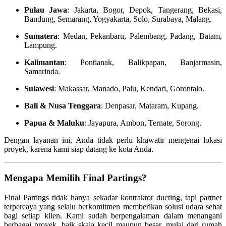
Pulau Jawa
: Jakarta, Bogor, Depok, Tangerang, Bekasi,
Bandung, Semarang, Yogyakarta, Solo, Surabaya, Malang.
Sumatera
: Medan, Pekanbaru, Palembang, Padang, Batam,
Lampung.
Kalimantan
: Pontianak, Balikpapan, Banjarmasin,
Samarinda.
Sulawesi
: Makassar, Manado, Palu, Kendari, Gorontalo.
Bali & Nusa Tenggara
: Denpasar, Mataram, Kupang.
Papua & Maluku
: Jayapura, Ambon, Ternate, Sorong.
Dengan layanan ini, Anda tidak perlu khawatir mengenai lokasi
proyek, karena kami siap datang ke kota Anda.
Mengapa Memilih Final Partings?
Final Partings tidak hanya sekadar kontraktor ducting, tapi partner
terpercaya yang selalu berkomitmen memberikan solusi udara sehat
bagi setiap klien. Kami sudah berpengalaman dalam menangani
berbagai proyek, baik skala kecil maupun besar, mulai dari rumah