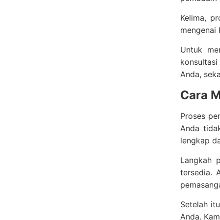
Kelima, p
mengenai k
Untuk men
konsultas
Anda, seka
Cara M
Proses pem
Anda tida
lengkap da
Langkah p
tersedia. 
pemasanga
Setelah i
Anda. Kami