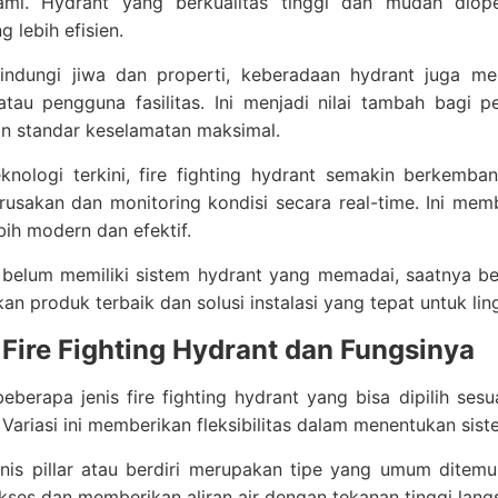
ami. Hydrant yang berkualitas tinggi dan mudah di
g lebih efisien.
lindungi jiwa dan properti, keberadaan hydrant juga m
atau pengguna fasilitas. Ini menjadi nilai tambah bagi 
n standar keselamatan maksimal.
knologi terkini, fire fighting hydrant semakin berkem
erusakan dan monitoring kondisi secara real-time. Ini m
bih modern dan efektif.
 belum memiliki sistem hydrant yang memadai, saatnya be
n produk terbaik dan solusi instalasi yang tepat untuk li
 Fire Fighting Hydrant dan Fungsinya
eberapa jenis fire fighting hydrant yang bisa dipilih ses
Variasi ini memberikan fleksibilitas dalam menentukan sis
nis pillar atau berdiri merupakan tipe yang umum ditemuk
ses dan memberikan aliran air dengan tekanan tinggi lang