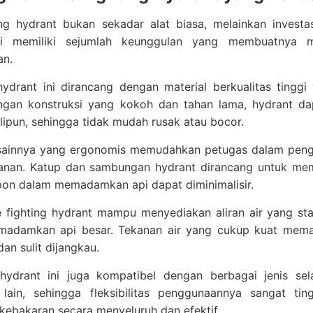
ting hydrant bukan sekadar alat biasa, melainkan invest
ni memiliki sejumlah keunggulan yang membuatnya m
an.
hydrant ini dirancang dengan material berkualitas tingg
engan konstruksi yang kokoh dan tahan lama, hydrant da
lipun, sehingga tidak mudah rusak atau bocor.
sainnya yang ergonomis memudahkan petugas dalam pengop
anan. Katup dan sambungan hydrant dirancang untuk m
pon dalam memadamkan api dapat diminimalisir.
re fighting hydrant mampu menyediakan aliran air yang st
adamkan api besar. Tekanan air yang cukup kuat memas
dan sulit dijangkau.
hydrant ini juga kompatibel dengan berbagai jenis s
lain, sehingga fleksibilitas penggunaannya sangat tin
ebakaran secara menyeluruh dan efektif.