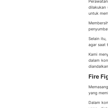
Perawatan
dilakukan 
untuk mema
Membersih
penyumbat
Selain itu
agar saat 
Kami meny
dalam kond
diandalkan
Fire F
Memasang 
yang memb
Dalam kon