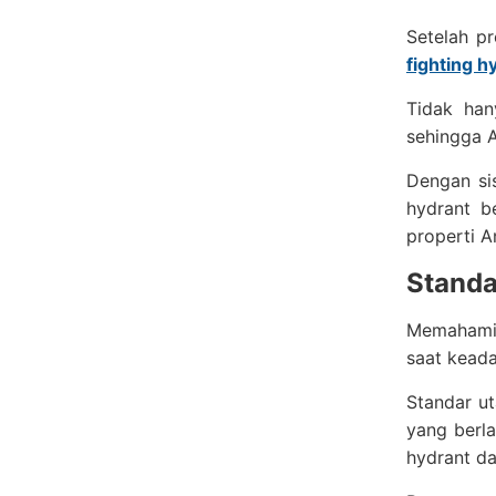
Setelah p
fighting h
Tidak han
sehingga A
Dengan si
hydrant b
properti A
Standa
Memahami s
saat keada
Standar ut
yang berl
hydrant da