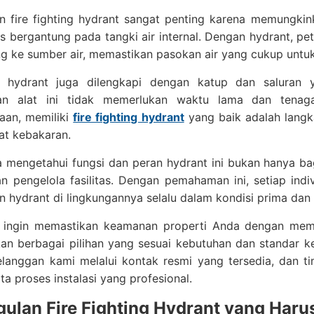
n fire fighting hydrant sangat penting karena memungkin
us bergantung pada tangki air internal. Dengan hydrant,
ung ke sumber air, memastikan pasokan air yang cukup unt
u, hydrant juga dilengkapi dengan katup dan saluran
an alat ini tidak memerlukan waktu lama dan tenag
aan, memiliki
fire fighting hydrant
yang baik adalah langka
at kebakaran.
 mengetahui fungsi dan peran hydrant ini bukan hanya ba
n pengelola fasilitas. Dengan pemahaman ini, setiap ind
 hydrant di lingkungannya selalu dalam kondisi prima dan 
 ingin memastikan keamanan properti Anda dengan memasa
an berbagai pilihan yang sesuai kebutuhan dan standar 
elanggan kami melalui kontak resmi yang tersedia, dan 
rta proses instalasi yang profesional.
ulan Fire Fighting Hydrant yang Haru