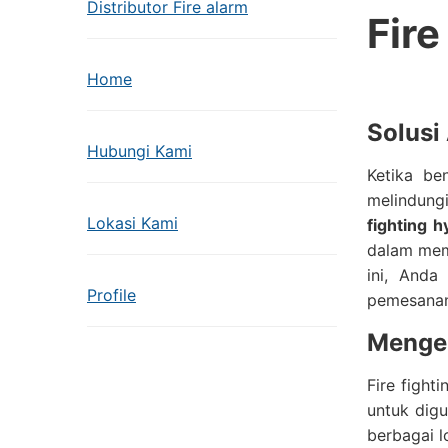
Distributor Fire alarm
Fire
Home
Solusi
Hubungi Kami
Ketika be
melindung
Lokasi Kami
fighting h
dalam memb
ini, Anda
Profile
pemesanan
Mengen
Fire fight
untuk digu
berbagai l