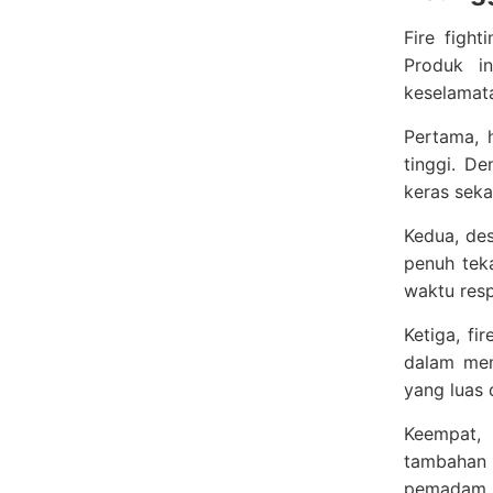
Fire figh
Produk i
keselamat
Pertama, 
tinggi. D
keras seka
Kedua, de
penuh tek
waktu res
Ketiga, fi
dalam mem
yang luas 
Keempat, 
tambahan 
pemadam k