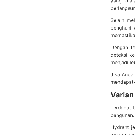
yang dial
berlangsun
Selain me
penghuni 
memastika
Dengan te
deteksi k
menjadi le
Jika Anda
mendapatka
Varian
Terdapat b
bangunan. 
Hydrant je
mudah diak