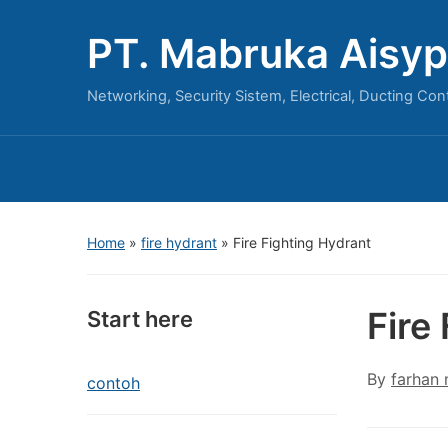
PT. Mabruka Aisyp
Networking, Security Sistem, Electrical, Ducting Con
Home
»
fire hydrant
»
Fire Fighting Hydrant
Fire
Start here
By
farhan
contoh