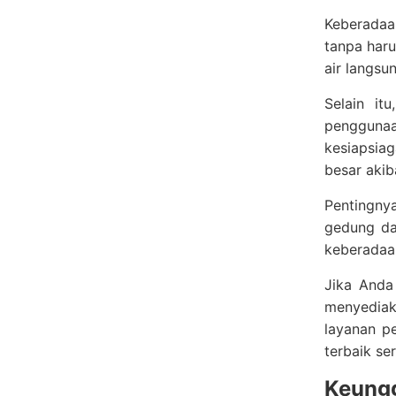
Keberadaa
tanpa har
air langs
Selain it
pengguna
kesiapsiag
besar akib
Pentingnya
gedung da
keberadaan
Jika Anda
menyediak
layanan p
terbaik se
Keungg