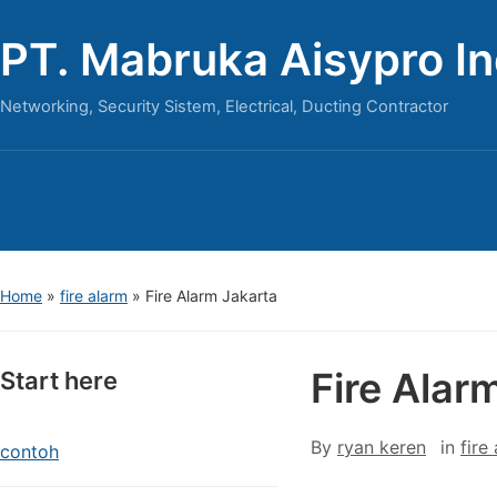
PT. Mabruka Aisypro I
Networking, Security Sistem, Electrical, Ducting Contractor
Home
»
fire alarm
»
Fire Alarm Jakarta
Fire Alar
Start here
By
ryan keren
in
fire
contoh