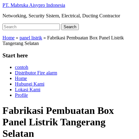
Skip
PT. Mabruka Aisypro Indonesia
to
Networking, Security Sistem, Electrical, Ducting Contractor
main
content
Search
Search
for:
Home
»
panel listrik
»
Fabrikasi Pembuatan Box Panel Listrik
Tangerang Selatan
Start here
contoh
Distributor Fire alarm
Home
Hubungi Kami
Lokasi Kami
Profile
Fabrikasi Pembuatan Box
Panel Listrik Tangerang
Selatan