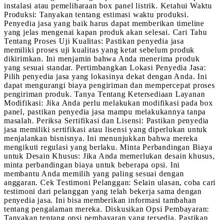
instalasi atau pemeliharaan box panel listrik. Ketahui Waktu
Produksi: Tanyakan tentang estimasi waktu produksi.
Penyedia jasa yang baik harus dapat memberikan timeline
yang jelas mengenai kapan produk akan selesai. Cari Tahu
Tentang Proses Uji Kualitas: Pastikan penyedia jasa
memiliki proses uji kualitas yang ketat sebelum produk
dikirimkan. Ini menjamin bahwa Anda menerima produk
yang sesuai standar. Pertimbangkan Lokasi Penyedia Jasa:
Pilih penyedia jasa yang lokasinya dekat dengan Anda. Ini
dapat mengurangi biaya pengiriman dan mempercepat proses
pengiriman produk. Tanya Tentang Ketersediaan Layanan
Modifikasi: Jika Anda perlu melakukan modifikasi pada box
panel, pastikan penyedia jasa mampu melakukannya tanpa
masalah. Periksa Sertifikasi dan Lisensi: Pastikan penyedia
jasa memiliki sertifikasi atau lisensi yang diperlukan untuk
menjalankan bisnisnya. Ini menunjukkan bahwa mereka
mengikuti regulasi yang berlaku. Minta Perbandingan Biaya
untuk Desain Khusus: Jika Anda memerlukan desain khusus,
minta perbandingan biaya untuk beberapa opsi. Ini
membantu Anda memilih yang paling sesuai dengan
anggaran. Cek Testimoni Pelanggan: Selain ulasan, coba cari
testimoni dari pelanggan yang telah bekerja sama dengan
penyedia jasa. Ini bisa memberikan informasi tambahan
tentang pengalaman mereka. Diskusikan Opsi Pembayaran:
Tanyakan tentang opsi pembayaran yang tersedia. Pastikan