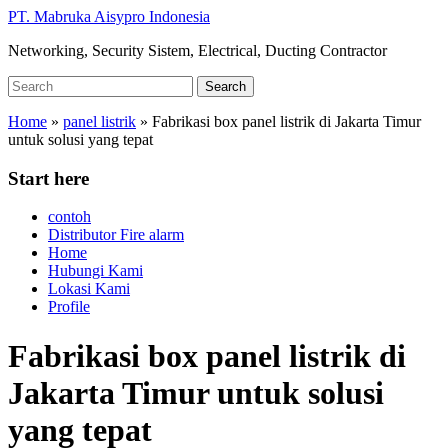
Skip
PT. Mabruka Aisypro Indonesia
to
Networking, Security Sistem, Electrical, Ducting Contractor
main
content
Search
Search
for:
Home
»
panel listrik
»
Fabrikasi box panel listrik di Jakarta Timur
untuk solusi yang tepat
Start here
contoh
Distributor Fire alarm
Home
Hubungi Kami
Lokasi Kami
Profile
Fabrikasi box panel listrik di
Jakarta Timur untuk solusi
yang tepat