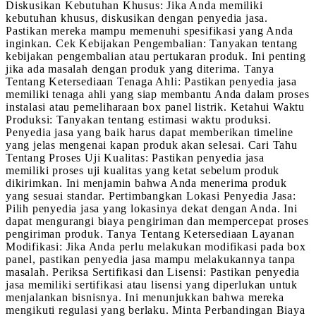
Diskusikan Kebutuhan Khusus: Jika Anda memiliki
kebutuhan khusus, diskusikan dengan penyedia jasa.
Pastikan mereka mampu memenuhi spesifikasi yang Anda
inginkan. Cek Kebijakan Pengembalian: Tanyakan tentang
kebijakan pengembalian atau pertukaran produk. Ini penting
jika ada masalah dengan produk yang diterima. Tanya
Tentang Ketersediaan Tenaga Ahli: Pastikan penyedia jasa
memiliki tenaga ahli yang siap membantu Anda dalam proses
instalasi atau pemeliharaan box panel listrik. Ketahui Waktu
Produksi: Tanyakan tentang estimasi waktu produksi.
Penyedia jasa yang baik harus dapat memberikan timeline
yang jelas mengenai kapan produk akan selesai. Cari Tahu
Tentang Proses Uji Kualitas: Pastikan penyedia jasa
memiliki proses uji kualitas yang ketat sebelum produk
dikirimkan. Ini menjamin bahwa Anda menerima produk
yang sesuai standar. Pertimbangkan Lokasi Penyedia Jasa:
Pilih penyedia jasa yang lokasinya dekat dengan Anda. Ini
dapat mengurangi biaya pengiriman dan mempercepat proses
pengiriman produk. Tanya Tentang Ketersediaan Layanan
Modifikasi: Jika Anda perlu melakukan modifikasi pada box
panel, pastikan penyedia jasa mampu melakukannya tanpa
masalah. Periksa Sertifikasi dan Lisensi: Pastikan penyedia
jasa memiliki sertifikasi atau lisensi yang diperlukan untuk
menjalankan bisnisnya. Ini menunjukkan bahwa mereka
mengikuti regulasi yang berlaku. Minta Perbandingan Biaya