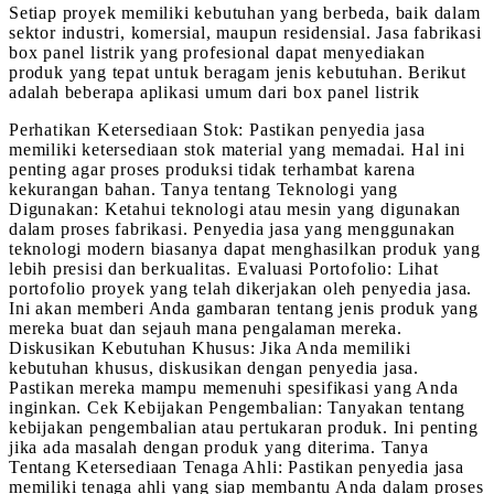
Setiap proyek memiliki kebutuhan yang berbeda, baik dalam
sektor industri, komersial, maupun residensial. Jasa fabrikasi
box panel listrik yang profesional dapat menyediakan
produk yang tepat untuk beragam jenis kebutuhan. Berikut
adalah beberapa aplikasi umum dari box panel listrik
Perhatikan Ketersediaan Stok: Pastikan penyedia jasa
memiliki ketersediaan stok material yang memadai. Hal ini
penting agar proses produksi tidak terhambat karena
kekurangan bahan. Tanya tentang Teknologi yang
Digunakan: Ketahui teknologi atau mesin yang digunakan
dalam proses fabrikasi. Penyedia jasa yang menggunakan
teknologi modern biasanya dapat menghasilkan produk yang
lebih presisi dan berkualitas. Evaluasi Portofolio: Lihat
portofolio proyek yang telah dikerjakan oleh penyedia jasa.
Ini akan memberi Anda gambaran tentang jenis produk yang
mereka buat dan sejauh mana pengalaman mereka.
Diskusikan Kebutuhan Khusus: Jika Anda memiliki
kebutuhan khusus, diskusikan dengan penyedia jasa.
Pastikan mereka mampu memenuhi spesifikasi yang Anda
inginkan. Cek Kebijakan Pengembalian: Tanyakan tentang
kebijakan pengembalian atau pertukaran produk. Ini penting
jika ada masalah dengan produk yang diterima. Tanya
Tentang Ketersediaan Tenaga Ahli: Pastikan penyedia jasa
memiliki tenaga ahli yang siap membantu Anda dalam proses