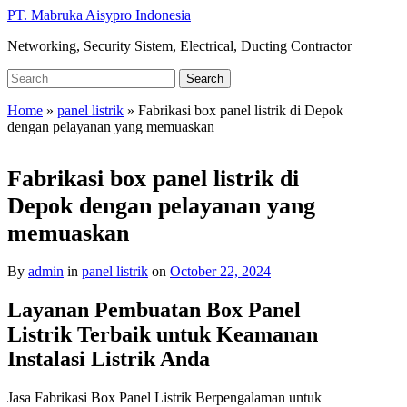
Skip
PT. Mabruka Aisypro Indonesia
to
Networking, Security Sistem, Electrical, Ducting Contractor
main
content
Search
Search
for:
Home
»
panel listrik
»
Fabrikasi box panel listrik di Depok
dengan pelayanan yang memuaskan
Fabrikasi box panel listrik di
Depok dengan pelayanan yang
memuaskan
By
admin
in
panel listrik
on
October 22, 2024
Layanan Pembuatan Box Panel
Listrik Terbaik untuk Keamanan
Instalasi Listrik Anda
Jasa Fabrikasi Box Panel Listrik Berpengalaman untuk