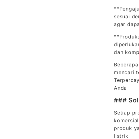
**Pengaju
sesuai de
agar dap
**Produks
diperluka
dan komp
Beberapa 
mencari t
Terpercay
Anda
### Sol
Setiap pr
komersial
produk ya
listrik