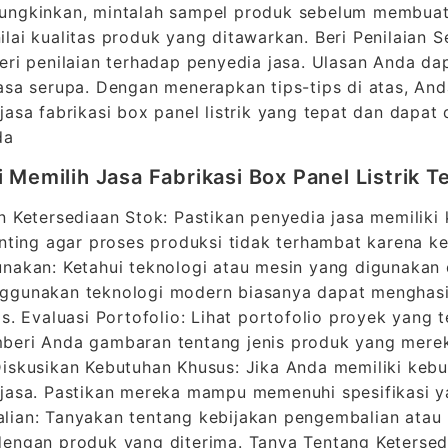
ungkinkan, mintalah sampel produk sebelum membuat 
lai kualitas produk yang ditawarkan. Beri Penilaian 
eri penilaian terhadap penyedia jasa. Ulasan Anda d
asa serupa. Dengan menerapkan tips-tips di atas, A
jasa fabrikasi box panel listrik yang tepat dan dapat
da
i Memilih Jasa Fabrikasi Box Panel Listrik T
n Ketersediaan Stok: Pastikan penyedia jasa memiliki
enting agar proses produksi tidak terhambat karena 
nakan: Ketahui teknologi atau mesin yang digunakan 
gunakan teknologi modern biasanya dapat menghasil
as. Evaluasi Portofolio: Lihat portofolio proyek yang t
beri Anda gambaran tentang jenis produk yang mere
iskusikan Kebutuhan Khusus: Jika Anda memiliki kebu
jasa. Pastikan mereka mampu memenuhi spesifikasi y
ian: Tanyakan tentang kebijakan pengembalian atau p
engan produk yang diterima. Tanya Tentang Ketersedi