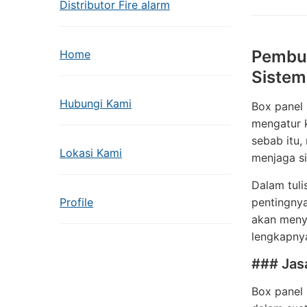
Distributor Fire alarm
Pembua
Home
Sistem 
Hubungi Kami
Box panel 
mengatur k
sebab itu,
Lokasi Kami
menjaga si
Dalam tuli
Profile
pentingnya
akan menyo
lengkapnya
### Jasa
Box panel 