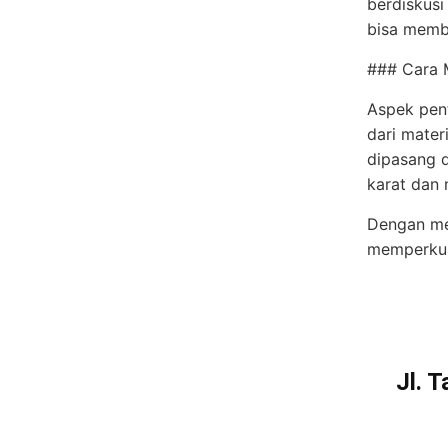
berdiskusi
bisa membe
### Cara M
Aspek pent
dari mater
dipasang d
karat dan 
Dengan mem
memperkua
Jl. 