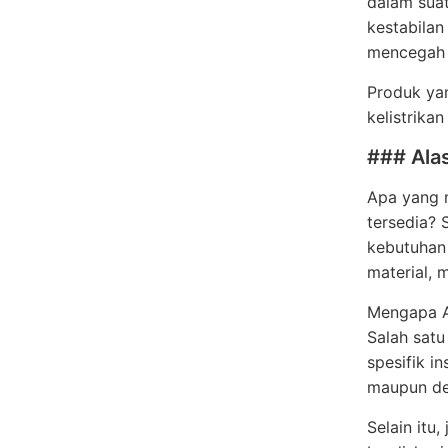
dalam suat
kestabilan
mencegah k
Produk yan
kelistrika
### Ala
Apa yang m
tersedia?
kebutuhan 
material, 
Mengapa An
Salah sat
spesifik i
maupun de
Selain itu