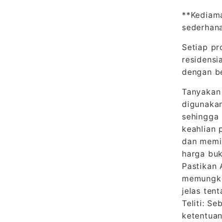
**Kediama
sederhana
Setiap pr
residensi
dengan be
Tanyakan
digunakan
sehingga 
keahlian 
dan memil
harga buk
Pastikan 
memungkin
jelas ten
Teliti: 
ketentuan