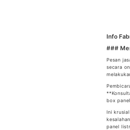
Info Fab
### Mem
Pesan jas
secara on
melakukan
Pembicara
**Konsult
box panel
Ini krusi
kesalahan
panel lis