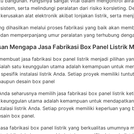
u bangunan. Fungsinya sangat vital dalam mengontrol alira
 sistem, serta melindungi peralatan dari risiko korsleting.
erusakan alat elektronik akibat lonjakan listrik, serta m
g dihasilkan melalui proses fabrikasi yang baik akan memb
n dan memperpanjang umur peralatan yang terhubung dengan
san Mengapa Jasa Fabrikasi Box Panel Listrik
embuat jasa fabrikasi box panel listrik menjadi pilihan y
 Salah satu keunggulan utama adalah kemampuan untuk me
spesifik instalasi listrik Anda. Setiap proyek memiliki tunt
maupun desain box panel
da seharusnya memilih jasa fabrikasi box panel listrik k
u keunggulan utama adalah kemampuan untuk mendapatkan 
nstalasi listrik Anda. Setiap proyek memiliki keperluan yang 
sain box panel.
, jasa fabrikasi box panel listrik yang berkualitas umumnya