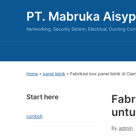
PT. Mabruka Aisyp
Networking, Security Sistem, Electrical, Ducting Con
Home
»
panel listrik
»
Fabrikasi box panel listrik di C
Fabr
Start here
untu
contoh
By
admin