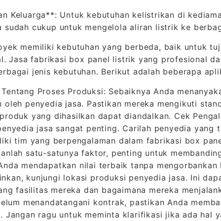
n Keluarga**: Untuk kebutuhan kelistrikan di kediaman
 sudah cukup untuk mengelola aliran listrik ke berba
oyek memiliki kebutuhan yang berbeda, baik untuk tuj
al. Jasa fabrikasi box panel listrik yang profesional
rbagai jenis kebutuhan. Berikut adalah beberapa aplik
 Tentang Proses Produksi: Sebaiknya Anda menanyaka
 oleh penyedia jasa. Pastikan mereka mengikuti stan
produk yang dihasilkan dapat diandalkan. Cek Penga
penyedia jasa sangat penting. Carilah penyedia yang 
iki tim yang berpengalaman dalam fabrikasi box pane
anlah satu-satunya faktor, penting untuk membanding
Anda mendapatkan nilai terbaik tanpa mengorbankan ku
kan, kunjungi lokasi produksi penyedia jasa. Ini d
tang fasilitas mereka dan bagaimana mereka menjalan
Sebelum menandatangani kontrak, pastikan Anda mem
. Jangan ragu untuk meminta klarifikasi jika ada hal 