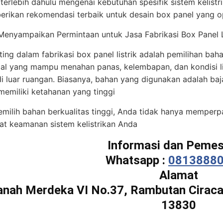
 terlebih dahulu mengenai kebutuhan spesifik sistem kelist
rikan rekomendasi terbaik untuk desain box panel yang o
enyampaikan Permintaan untuk Jasa Fabrikasi Box Panel L
ing dalam fabrikasi box panel listrik adalah pemilihan baha
ial yang mampu menahan panas, kelembapan, dan kondisi l
i luar ruangan. Biasanya, bahan yang digunakan adalah baja
memiliki ketahanan yang tinggi
ilih bahan berkualitas tinggi, Anda tidak hanya memperpa
t keamanan sistem kelistrikan Anda
Informasi dan Peme
Whatsapp :
0813888
Alamat
Tanah Merdeka VI No.37, Rambutan Ciraca
13830