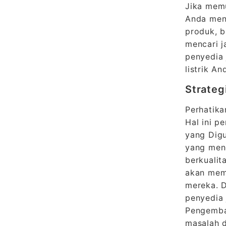
Jika mem
Anda meni
produk, b
mencari j
penyedia 
listrik An
Strateg
Perhatika
Hal ini p
yang Digu
yang meng
berkualit
akan mem
mereka. D
penyedia 
Pengembal
masalah d