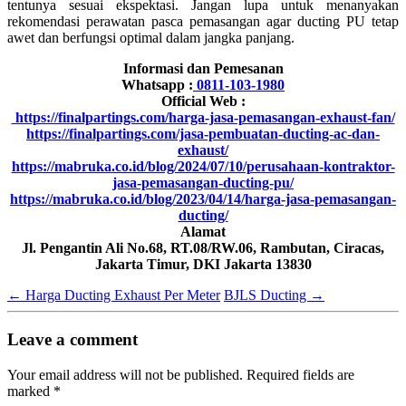
tentunya sesuai ekspektasi. Jangan lupa untuk menanyakan
rekomendasi perawatan pasca pemasangan agar ducting PU tetap
awet dan berfungsi optimal dalam jangka panjang.
Informasi dan Pemesanan
Whatsapp :
0811-103-1980
Official Web :
https://finalpartings.com/harga-jasa-pemasangan-exhaust-fan/
https://finalpartings.com/jasa-pembuatan-ducting-ac-dan-
exhaust/
https://mabruka.co.id/blog/2024/07/10/perusahaan-kontraktor-
jasa-pemasangan-ducting-pu/
https://mabruka.co.id/blog/2023/04/14/harga-jasa-pemasangan-
ducting/
Alamat
Jl. Pengantin Ali No.68, RT.08/RW.06, Rambutan, Ciracas,
Jakarta Timur, DKI Jakarta 13830
←
Harga Ducting Exhaust Per Meter
BJLS Ducting
→
Leave a comment
Your email address will not be published.
Required fields are
marked
*