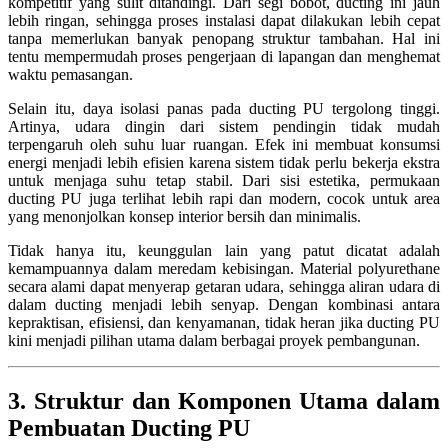
kompetitif yang sulit ditandingi. Dari segi bobot, ducting ini jauh
lebih ringan, sehingga proses instalasi dapat dilakukan lebih cepat
tanpa memerlukan banyak penopang struktur tambahan. Hal ini
tentu mempermudah proses pengerjaan di lapangan dan menghemat
waktu pemasangan.
Selain itu, daya isolasi panas pada ducting PU tergolong tinggi.
Artinya, udara dingin dari sistem pendingin tidak mudah
terpengaruh oleh suhu luar ruangan. Efek ini membuat konsumsi
energi menjadi lebih efisien karena sistem tidak perlu bekerja ekstra
untuk menjaga suhu tetap stabil. Dari sisi estetika, permukaan
ducting PU juga terlihat lebih rapi dan modern, cocok untuk area
yang menonjolkan konsep interior bersih dan minimalis.
Tidak hanya itu, keunggulan lain yang patut dicatat adalah
kemampuannya dalam meredam kebisingan. Material polyurethane
secara alami dapat menyerap getaran udara, sehingga aliran udara di
dalam ducting menjadi lebih senyap. Dengan kombinasi antara
kepraktisan, efisiensi, dan kenyamanan, tidak heran jika ducting PU
kini menjadi pilihan utama dalam berbagai proyek pembangunan.
3. Struktur dan Komponen Utama dalam
Pembuatan Ducting PU