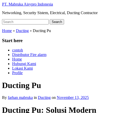
Skip
PT. Mabruka Aisypro Indonesia
to
Networking, Security Sistem, Electrical, Ducting Contractor
main
content
Search
Search
for:
Home
»
Ducting
»
Ducting Pu
Start here
contoh
Distributor Fire alarm
Home
Hubungi Kami
Lokasi Kami
Profile
Ducting Pu
By
farhan mabruka
in
Ducting
on
November 13, 2025
Ducting Pu: Solusi Modern