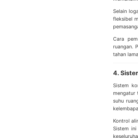
Selain lo
fleksibel
pemasangan
Cara peme
ruangan. P
tahan lama
4. Siste
Sistem ko
mengatur t
suhu ruan
kelembapa
Kontrol al
Sistem in
keseluruha