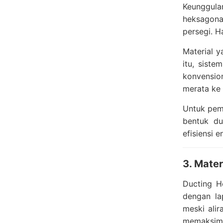
Keunggulan
heksagona
persegi. H
Material y
itu, siste
konvensio
merata ke 
Untuk peme
bentuk du
efisiensi 
3. Mater
Ducting H
dengan la
meski ali
memaksimal