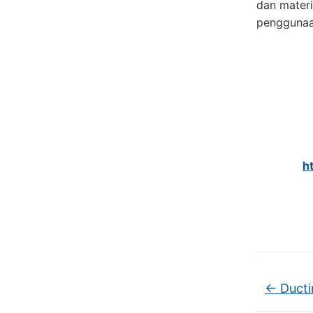
dan materi
penggunaa
h
←
Ducti