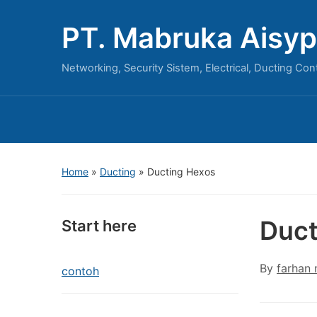
PT. Mabruka Aisyp
Networking, Security Sistem, Electrical, Ducting Con
Home
»
Ducting
»
Ducting Hexos
Duct
Start here
By
farhan
contoh