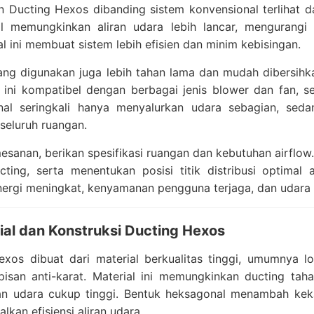
 Ducting Hexos dibanding sistem konvensional terlihat da
l memungkinkan aliran udara lebih lancar, mengurangi t
al ini membuat sistem lebih efisien dan minim kebisingan.
ang digunakan juga lebih tahan lama dan mudah dibersihk
m ini kompatibel dengan berbagai jenis blower dan fan, se
nal seringkali hanya menyalurkan udara sebagian, sed
seluruh ruangan.
sanan, berikan spesifikasi ruangan dan kebutuhan airflow
cting, serta menentukan posisi titik distribusi optimal
energi meningkat, kenyamanan pengguna terjaga, dan udara 
ial dan Konstruksi Ducting Hexos
exos dibuat dari material berkualitas tinggi, umumnya l
pisan anti-karat. Material ini memungkinkan ducting tah
ran udara cukup tinggi. Bentuk heksagonal menambah kek
kan efisiensi aliran udara.