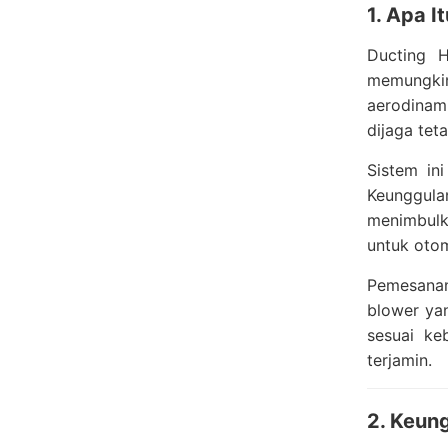
1. Apa I
Ducting H
memungkin
aerodinam
dijaga teta
Sistem in
Keunggul
menimbulka
untuk otom
Pemesanan
blower ya
sesuai ke
terjamin.
2. Keun