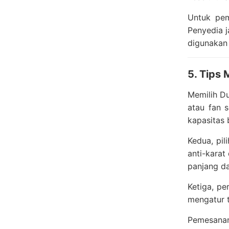
Untuk pem
Penyedia j
digunakan
5. Tips
Memilih D
atau fan 
kapasitas
Kedua, pil
anti-karat
panjang d
Ketiga, pe
mengatur t
Pemesanan 