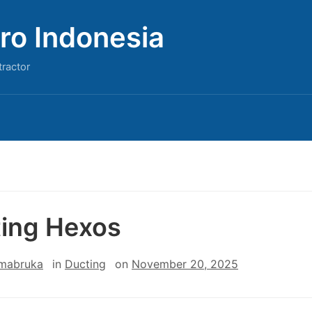
ro Indonesia
tractor
ing Hexos
 mabruka
in
Ducting
on
November 20, 2025