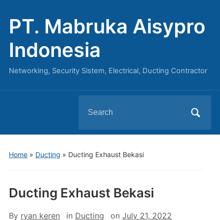
PT. Mabruka Aisypro
Indonesia
Networking, Security Sistem, Electrical, Ducting Contractor
Search
for:
Home
»
Ducting
»
Ducting Exhaust Bekasi
Ducting Exhaust Bekasi
By
ryan keren
in
Ducting
on
July 21, 2022