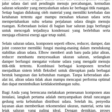
jalur udara dari unit pendingin menuju percabangan, kemudian
saluran sekunder yang menyalurkan udara ke berbagai titik ruangan.
Setiap bagian didukung oleh material yang memiliki ketebalan dan
ketahanan tertentu agar mampu menahan tekanan udara serta
mempertahankan suhu selama perjalanan udara dingin menuju
ruangan. Keberadaan isolasi di bagian luar saluran juga berfungsi
untuk mencegah terjadinya kondensasi yang berlebihan serta
menjaga efisiensi energi agar tetap stabil.
Selain saluran udara, komponen seperti elbow, reducer, damper, dan
joint connector memiliki fungsi masing-masing dalam mendukung
stabilitas aliran udara. Elbow memberi arah baru pada jalur aliran,
reducer membantu menyesuaikan ukuran saluran, sedangkan
damper berfungsi mengatur volume udara yang mengalir menuju
titik-titik tertentu. Kombinasi berbagai komponen tersebut
menjadikan sistem lebih fleksibel untuk diterapkan pada berbagai
bentuk bangunan dan kebutuhan ruangan. Tanpa keberadaan alat-
alat ini, aliran udara tidak akan mampu mencapai performa optimal
dan dapat menimbulkan ketidakseimbangan suhu.
Bagi Anda yang berencana melakukan pemesanan komponen atau
instalasi, langkah pertama adalah menyampaikan detail rancangan
gedung serta kebutuhan distribusi udara. Setelah itu, penyedia
layanan akan memberikan rekomendasi ukuran, material, serta tata
letak saluran yang paling ideal. Dengan demikian, proses