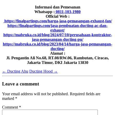
Informasi dan Pem
esanan
Whatsapp :
0811-103-1980
Official Web :
https://finalpartings.com/harga-jasa-pemasangan-exhaust-fan/
https://finalpartings.com/jasa-pembuatan-ducting-ac-dan-
exhaust/
https://mabruka.co.id/blog/2024/07/10/perusahaan-kontraktor-
jasa-pemasangan-ducting-pu/
https://mabruka.co.id/blog/2023/04/14/harga-jasa-pemasangan-
ducting/
Alamat :
Jl. Pengantin Ali No.68, RT.08/RW.06, Rambutan, Ciracas,
Jakarta Timur, DKI Jakarta 13830
←
Ducting Ahu
Ducting Hood
→
Leave a comment
Your email address will not be published.
Required fields are
marked
*
Comment
*