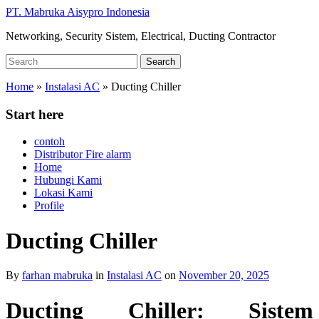
Skip
PT. Mabruka Aisypro Indonesia
to
Networking, Security Sistem, Electrical, Ducting Contractor
main
content
Search
Search
for:
Home
»
Instalasi AC
»
Ducting Chiller
Start here
contoh
Distributor Fire alarm
Home
Hubungi Kami
Lokasi Kami
Profile
Ducting Chiller
By
farhan mabruka
in
Instalasi AC
on
November 20, 2025
Ducting Chiller: Sistem