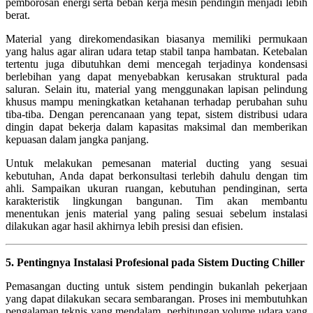
pemborosan energi serta beban kerja mesin pendingin menjadi lebih
berat.
Material yang direkomendasikan biasanya memiliki permukaan
yang halus agar aliran udara tetap stabil tanpa hambatan. Ketebalan
tertentu juga dibutuhkan demi mencegah terjadinya kondensasi
berlebihan yang dapat menyebabkan kerusakan struktural pada
saluran. Selain itu, material yang menggunakan lapisan pelindung
khusus mampu meningkatkan ketahanan terhadap perubahan suhu
tiba-tiba. Dengan perencanaan yang tepat, sistem distribusi udara
dingin dapat bekerja dalam kapasitas maksimal dan memberikan
kepuasan dalam jangka panjang.
Untuk melakukan pemesanan material ducting yang sesuai
kebutuhan, Anda dapat berkonsultasi terlebih dahulu dengan tim
ahli. Sampaikan ukuran ruangan, kebutuhan pendinginan, serta
karakteristik lingkungan bangunan. Tim akan membantu
menentukan jenis material yang paling sesuai sebelum instalasi
dilakukan agar hasil akhirnya lebih presisi dan efisien.
5. Pentingnya Instalasi Profesional pada Sistem Ducting Chiller
Pemasangan ducting untuk sistem pendingin bukanlah pekerjaan
yang dapat dilakukan secara sembarangan. Proses ini membutuhkan
pengalaman teknis yang mendalam, perhitungan volume udara yang