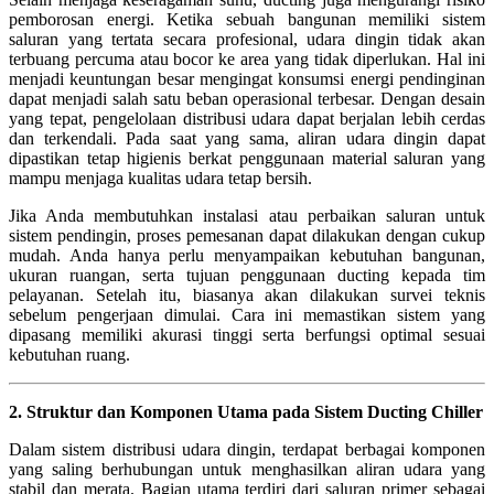
pemborosan energi. Ketika sebuah bangunan memiliki sistem
saluran yang tertata secara profesional, udara dingin tidak akan
terbuang percuma atau bocor ke area yang tidak diperlukan. Hal ini
menjadi keuntungan besar mengingat konsumsi energi pendinginan
dapat menjadi salah satu beban operasional terbesar. Dengan desain
yang tepat, pengelolaan distribusi udara dapat berjalan lebih cerdas
dan terkendali. Pada saat yang sama, aliran udara dingin dapat
dipastikan tetap higienis berkat penggunaan material saluran yang
mampu menjaga kualitas udara tetap bersih.
Jika Anda membutuhkan instalasi atau perbaikan saluran untuk
sistem pendingin, proses pemesanan dapat dilakukan dengan cukup
mudah. Anda hanya perlu menyampaikan kebutuhan bangunan,
ukuran ruangan, serta tujuan penggunaan ducting kepada tim
pelayanan. Setelah itu, biasanya akan dilakukan survei teknis
sebelum pengerjaan dimulai. Cara ini memastikan sistem yang
dipasang memiliki akurasi tinggi serta berfungsi optimal sesuai
kebutuhan ruang.
2. Struktur dan Komponen Utama pada Sistem Ducting Chiller
Dalam sistem distribusi udara dingin, terdapat berbagai komponen
yang saling berhubungan untuk menghasilkan aliran udara yang
stabil dan merata. Bagian utama terdiri dari saluran primer sebagai