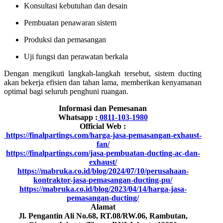
Konsultasi kebutuhan dan desain
Pembuatan penawaran sistem
Produksi dan pemasangan
Uji fungsi dan perawatan berkala
Dengan mengikuti langkah-langkah tersebut, sistem ducting
akan bekerja efisien dan tahan lama, memberikan kenyamanan
optimal bagi seluruh penghuni ruangan.
Informasi dan Pemesanan
Whatsapp :
0811-103-1980
Official Web :
https://finalpartings.com/harga-jasa-pemasangan-exhaust-
fan/
https://finalpartings.com/jasa-pembuatan-ducting-ac-dan-
exhaust/
https://mabruka.co.id/blog/2024/07/10/perusahaan-
kontraktor-jasa-pemasangan-ducting-pu/
https://mabruka.co.id/blog/2023/04/14/harga-jasa-
pemasangan-ducting/
Alamat
Jl. Pengantin Ali No.68, RT.08/RW.06, Rambutan,