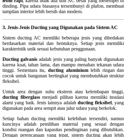
lebih rapi
, karena tidak ada unit AC besar yang menempel di
dinding. Pipa udara biasanya tersembunyi di plafon, membuat
tampilan interior lebih bersih dan modern.
3. Jenis-Jenis Ducting yang Digunakan pada Sistem AC
Sistem ducting AC memiliki beberapa jenis yang dibedakan
berdasarkan material dan bentuknya. Setiap jenis memiliki
karakteristik unik sesuai kebutuhan penggunaan.
Ducting galvanis
adalah jenis yang paling banyak digunakan
karena kuat, tahan lama, dan mampu menahan tekanan udara
tinggi. Sementara itu,
ducting aluminium
lebih ringan dan
cocok untuk bangunan bertingkat yang membutuhkan struktur
fleksibel.
Untuk area dengan suhu ekstrem atau kelembapan tinggi,
ducting fiberglass
menjadi pilihan karena memiliki insulasi
alami yang baik. Jenis lainnya adalah
ducting fleksibel
, yang
digunakan pada area sempit atau jalur udara yang berkelok.
Setiap bahan ducting memiliki kelebihan tersendiri, namun
kuncinya adalah pemilihan material yang sesuai dengan
kondisi ruangan dan kapasitas pendinginan yang dibutuhkan.
Dengan perencanaan yang tepat, sistem ducting akan lebih