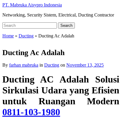
Skip
PT. Mabruka Aisypro Indonesia
to
Networking, Security Sistem, Electrical, Ducting Contractor
main
content
Search
Search
for:
Home
»
Ducting
»
Ducting Ac Adalah
Ducting Ac Adalah
By
farhan mabruka
in
Ducting
on
November 13, 2025
Ducting AC Adalah Solusi
Sirkulasi Udara yang Efisien
untuk Ruangan Modern
0811-103-1980