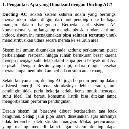
1. Pengantar: Apa yang Dimaksud dengan Ducting AC?
Ducting AC
adalah sistem saluran udara yang berfungsi
menyalurkan udara dingin dari unit pendingin ke berbagai
ruangan dalam bangunan. Berbeda dari sistem AC
konvensional yang langsung menghembuskan udara dari unit
indoor, sistem ini menggunakan
pipa saluran tertutup
untuk
mendistribusikan udara secara merata ke seluruh area.
Sistem ini umum digunakan pada gedung perkantoran, pusat
perbelanjaan, restoran, hingga rumah berukuran besar karena
mampu menjaga suhu tetap stabil tanpa perlu banyak unit AC
terpisah. Dengan desain yang rapi, udara dingin tersebar
merata tanpa menimbulkan perbedaan suhu antar ruang.
Selain kenyamanan, ducting AC juga berperan penting dalam
efisiensi energi. Karena sirkulasinya lebih terarah, unit
pendingin tidak perlu bekerja terlalu keras untuk mencapai
suhu ideal. Ini berarti konsumsi listrik bisa ditekan tanpa
mengorbankan performa pendinginan.
Desain sistem ini biasanya dibuat berdasarkan tata letak
bangunan. Setiap jalur pipa udara disesuaikan agar alirannya
tidak terhambat oleh struktur ruangan. Maka, perencanaan
yang matang menjadi kunci agar sistem ducting dapat